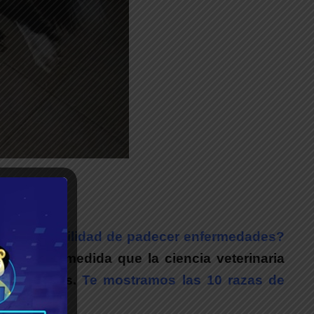
nor probabilidad de padecer enfermedades?
Aunque a medida que la ciencia veterinaria
on nosotros.
Te mostramos las 10 razas de