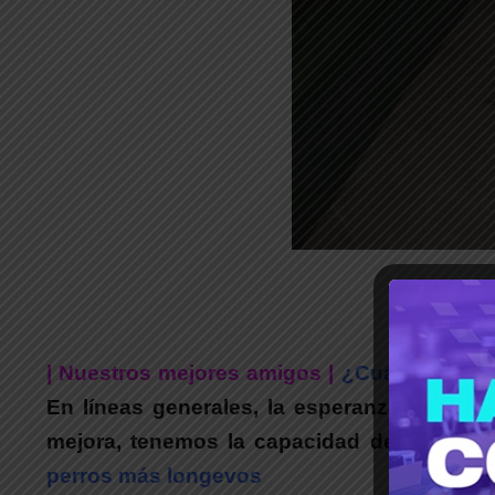
| Nuestros mejores amigos |
¿Cuáles son l
En líneas generales, la esperanza de vida
mejora, tenemos la capacidad de mantene
perros más longevos