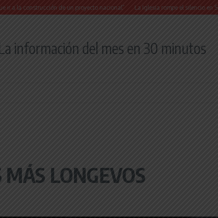
construcción de un proyecto nacional”
La Iglesia rompe el silencio en San Cayet
La información del mes en 30 minutos
S MÁS LONGEVOS