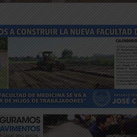
ntFriendly
Compartir