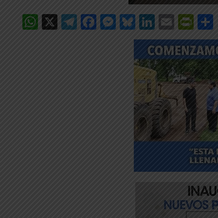
WhatsApp
X
Telegram
Facebook
Messenger
Bluesky
LinkedIn
Email
Pri