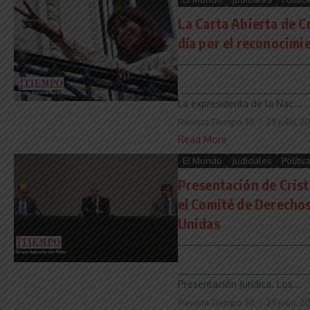
La Carta Abierta de C
día por el reconocimi
___________________________
___________________________
La expresidenta de la Nac...
Revista Tiempo 30
29 julio, 2
Read More
El Mundo
Judiciales
Polític
Presentación de Cris
el Comité de Derecho
Unidas
___________________________
___________________________
Presentación Jurídica. Los...
Revista Tiempo 30
29 julio, 2