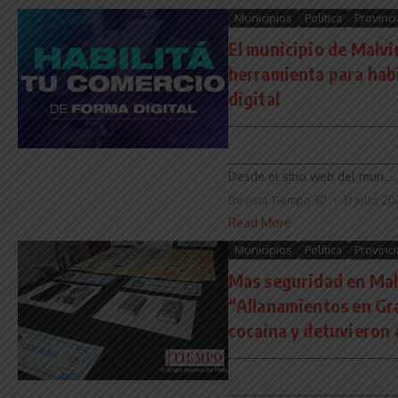
Municipios
Política
Provinci
El municipio de Malvi
herramienta para hab
digital
___________________________
___________________________
Desde el sitio web del mun...
Revista Tiempo 30
31 julio, 2
Read More
Municipios
Política
Provinci
Mas seguridad en Mal
“Allanamientos en Gr
cocaína y detuvieron 
___________________________
___________________________