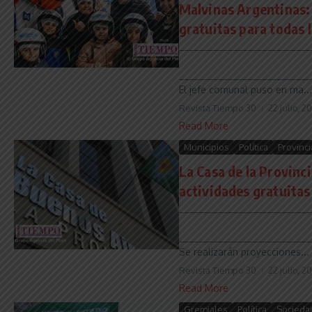
Malvinas Argentinas:
gratuitas para todas l
___________________________
___________________________
El jefe comunal puso en ma...
Revista Tiempo 30
22 julio, 2
Read More
Municipios
Política
Provinci
La Casa de la Provinci
actividades gratuitas
___________________________
___________________________
Se realizarán proyecciones...
Revista Tiempo 30
22 julio, 2
Read More
Gremiales
Política
Socieda