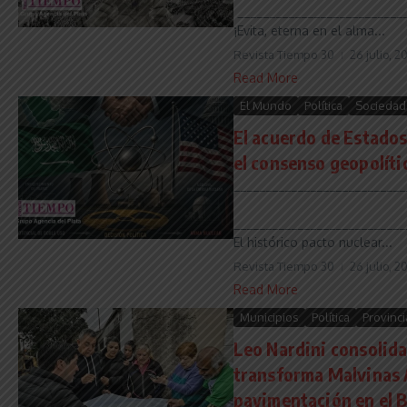
___________________________
¡Evita, eterna en el alma...
Revista Tiempo 30
26 julio, 2
Read More
El Mundo
Política
Sociedad
El acuerdo de Estados
el consenso geopolíti
___________________________
___________________________
El histórico pacto nuclear...
Revista Tiempo 30
26 julio, 2
Read More
Municipios
Política
Provinci
Leo Nardini consolida
transforma Malvinas 
pavimentación en el B