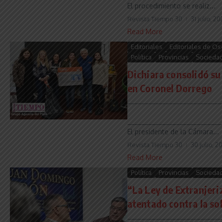
El procedimiento se realiz...
Revista Tiempo 30
31 julio, 2
Read More
Editoriales
Editoriales de Os
Política
Provincias
Socieda
Dichiara consolidó su
en Coronel Dorrego
___________________________
___________________________
El presidente de la Cámara...
Revista Tiempo 30
30 julio, 2
Read More
Política
Provincias
Socieda
“La Ley de Extranjeri
atentado contra la so
___________________________