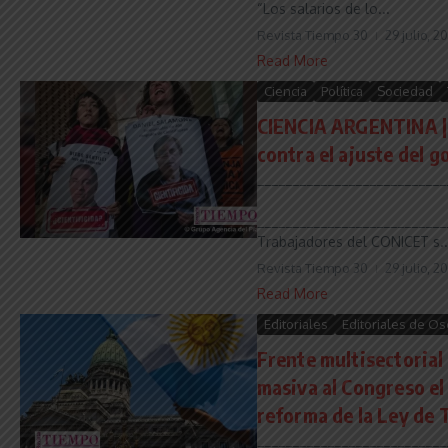
“Los salarios de lo...
Revista Tiempo 30
29 julio, 2
Read More
Ciencia
Política
Sociedad
CIENCIA ARGENTINA |
contra el ajuste del g
___________________________
___________________________
Trabajadores del CONICET s..
Revista Tiempo 30
29 julio, 2
Read More
Editoriales
Editoriales de Os
Frente multisectorial
masiva al Congreso el
reforma de la Ley de 
___________________________