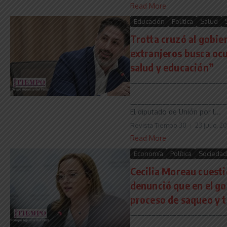
Read More
Educación
Política
Salud
Trotta cruzó al gobier
extranjeros busca ocu
salud y educación”
___________________________
___________________________
El diputado de Unión por l...
Revista Tiempo 30
23 julio, 2
Read More
Economía
Política
Sociedad
Cecilia Moreau cuesti
denunció que en el go
proceso de saqueo y t
___________________________