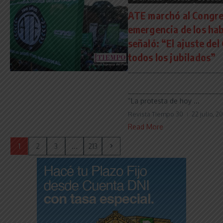
ATE marchó al Congre
emergencia de los hab
señaló: “El ajuste del
todos los jubilados”
___________________________
___________________________
“La protesta de hoy ...
Revista Tiempo 30
22 julio, 2
Read More
1
2
3
...
213