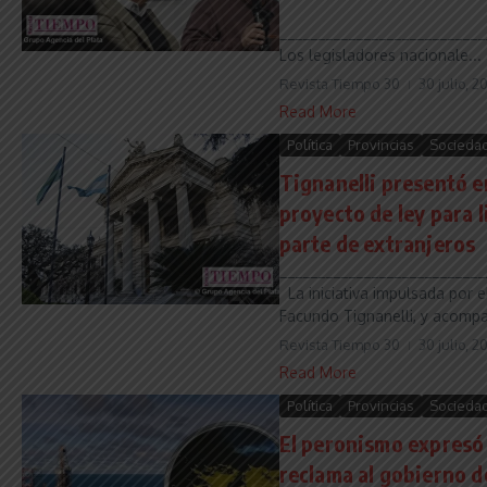
___________________________
Los legisladores nacionale...
Revista Tiempo 30
30 julio, 2
Read More
Política
Provincias
Socieda
Tignanelli presentó e
proyecto de ley para l
parte de extranjeros
___________________________
La iniciativa impulsada por e
Facundo Tignanelli, y acompa
Revista Tiempo 30
30 julio, 2
Read More
Política
Provincias
Socieda
El peronismo expresó 
reclama al gobierno de