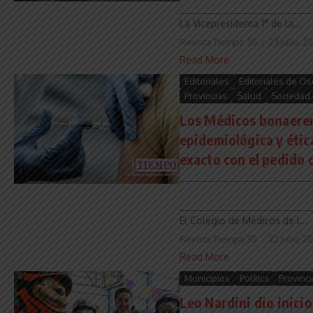
___________________________
La Vicepresidenta 1° de la...
Revista Tiempo 30
23 julio, 2
Read More
Editoriales
Editoriales de Os
Provincias
Salud
Sociedad
Los Médicos bonaeren
epidemiológica y étic
exacto con el pedido d
___________________________
___________________________
El Colegio de Médicos de l...
Revista Tiempo 30
22 julio, 2
Read More
Municipios
Política
Provinci
Leo Nardini dio inicio