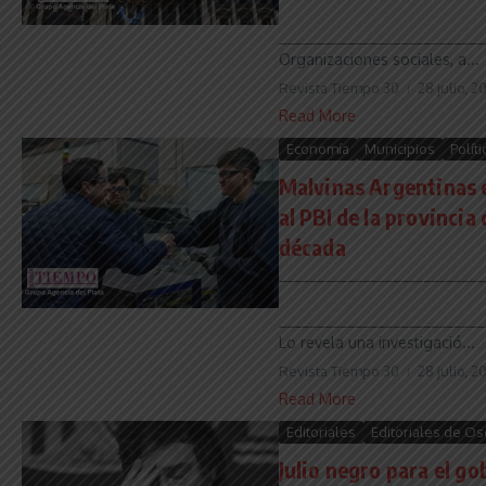
___________________________
Organizaciones sociales, a...
Revista Tiempo 30
28 julio, 2
Read More
Economía
Municipios
Políti
Malvinas Argentinas 
al PBI de la provincia
década
___________________________
___________________________
Lo revela una investigació...
Revista Tiempo 30
28 julio, 2
Read More
Editoriales
Editoriales de Os
Julio negro para el go