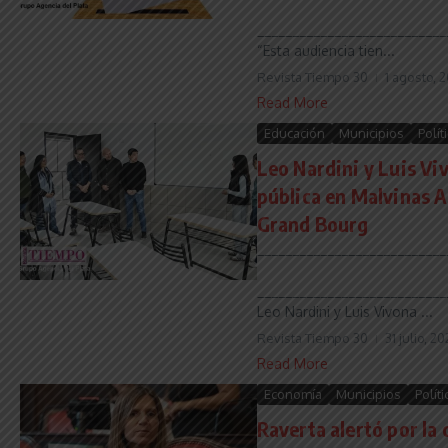
___________________________
“Esta audiencia tien...
Revista Tiempo 30
1 agosto, 
Read More
Educación
Municipios
Polít
Leo Nardini y Luis Vi
pública en Malvinas A
Grand Bourg
___________________________
___________________________
Leo Nardini y Luis Vivona ...
Revista Tiempo 30
31 julio, 2
Read More
Economía
Municipios
Políti
Raverta alertó por la 