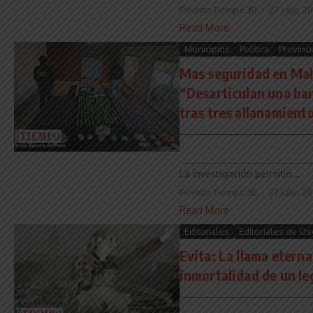
Revista Tiempo 30
27 julio, 2
Read More
Municipios
Política
Provinci
Mas seguridad en Mal
“Desarticulan una ba
tras tres allanamien
___________________________
___________________________
La investigación permitió...
Revista Tiempo 30
27 julio, 2
Read More
Editoriales
Editoriales de Os
Evita: La llama eterna 
inmortalidad de un le
___________________________