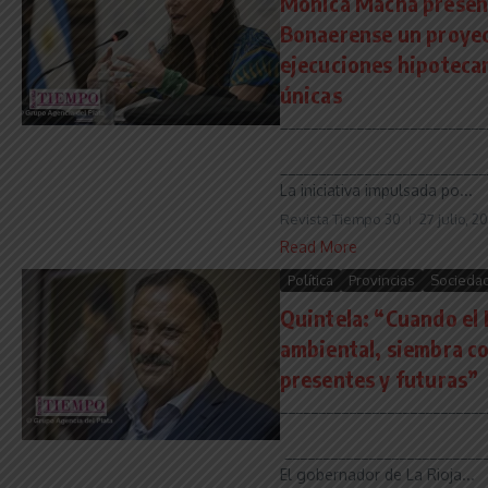
Mónica Macha present
Bonaerense un proyec
ejecuciones hipotecar
únicas
___________________________
___________________________
La iniciativa impulsada po...
Revista Tiempo 30
27 julio, 2
Read More
Política
Provincias
Socieda
Quintela: “Cuando el 
ambiental, siembra co
presentes y futuras”
___________________________
___________________________
El gobernador de La Rioja...