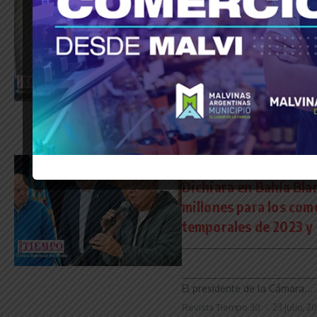
Ziliotto: “Ante el a
cargo de financiar la
___________________________
___________________________
“Con fondos propios ...
Revista Tiempo 30
23 julio, 2
Read More
Municipios
Política
Provinci
Dichiara en Bahía Bla
millones para los com
temporales de 2023 y
___________________________
___________________________
El presidente de la Cámara...
Revista Tiempo 30
23 julio, 2