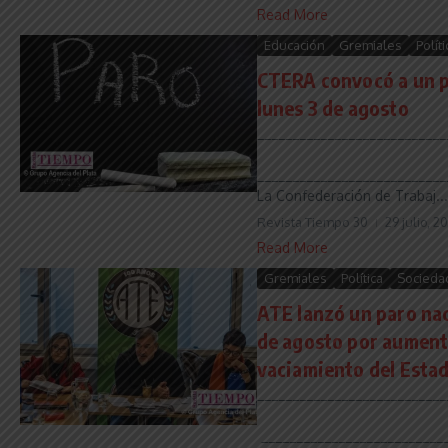
Read More
Educación
Gremiales
Políti
CTERA convocó a un p
lunes 3 de agosto
___________________________
___________________________
La Confederación de Trabaj...
Revista Tiempo 30
29 julio, 2
Read More
Gremiales
Política
Socieda
ATE lanzó un paro nac
de agosto por aumento
vaciamiento del Esta
___________________________
___________________________