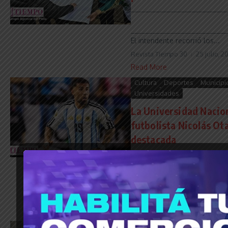
___________________________
___________________________
El intendente recorrió los...
Revista Tiempo 30
25 julio, 2
Read More
Cultura
Deportes
Municipi
Universidades
La Universidad Nacion
futbolista Nicolás O
destacada
___________________________
___________________________
-De Tigre y San Fernando ...
Revista Tiempo 30
24 julio, 2
Read More
Política
Provincias
Salud