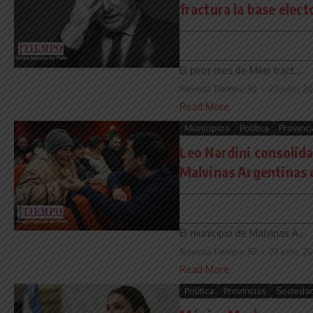
fractura la base electo
___________________________
___________________________
El peor mes de Milei fract...
Revista Tiempo 30
27 julio, 2
Read More
Municipios
Política
Provinci
Leo Nardini consolida 
Malvinas Argentinas c
___________________________
___________________________
El municipio de Malvinas A...
Revista Tiempo 30
27 julio, 2
Read More
Política
Provincias
Socieda