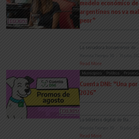
modelo económico de M
argentinos nos va mal
peor”
___________________________
___________________________
La senadora bonaerense de ..
Revista Tiempo 30
31 julio, 2
Read More
Municipios
Política
Provinci
Cuenta DNI: “Una por
2026”
___________________________
___________________________
La billetera digital de Ba...
Revista Tiempo 30
31 julio, 2
Read More