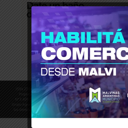
ISSN 2796-9789 © Revista Tiempo30 - Revista Digital Director
Propietario: Oscar Dufour PyME N°1005758473 DNM-INPI
N°3.408.328 Registro DNDA en trámite N° de edición 4600 ©
Grupo Agencia del Plata Pasco 1290 - CABA © 2013 - 2025 | Todos
los derechos reservados | Desarrollado por
Revista de Noticias X