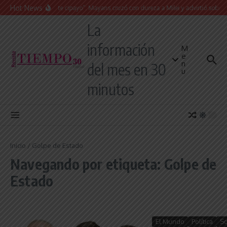
Saltar al contenido
Hot News
“Presidente cipayo”: Mayans cruzó con dureza a Milei y advirtió sobre un ju
La
información
M
e
n
del mes en 30
u
minutos
Inicio
/
Golpe de Estado
Navegando por etiqueta: Golpe de
Estado
El Mundo
Política
So