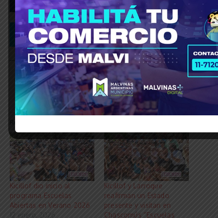
_____________________________________________________________
Relacionado
Kicillof dio inicio al
Kicillof y Larroque
programa Escuelas
reafirman un Estado
Abiertas en Verano 2026
presente y visitan en
12 enero, 2026
Chascomús “Escuelas