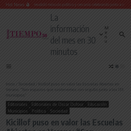
Saltar al contenido
Hot News
Leo Nardini revalidó músculo político y cercanía celebrando junto a más de 1
La
información
M
e
n
del mes en 30
u
minutos
Inicio
/
Sociedad
/
Kicillof puso en valor las Escuelas Abiertas en
Verano: “Son espacios que sostenemos con orgullo junto a los 135
municipios”
Editoriales
Editoriales de Oscar Dufour
Educación
Municipios
Política
Sociedad
Kicillof puso en valor las Escuelas