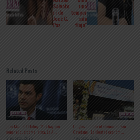
Natalio
sido
Salvato
una
ri de
tempor
José C.
ada
Paz
floja”
Related Posts
Juan Manuel Urtubey: “Acá hay que
La Iglesia rompe el silencio en San
poner el cuerpo y el alma. La A ...
Cayetano: “La libertad económ ...
8 agosto, 2026
7 agosto, 2026