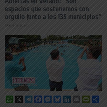
Abiertas en Verano: “Son
espacios que sostenemos con
orgullo junto a los 135 municipios”
10 enero, 2026
WhatsApp
X
Telegram
Facebook
Messenger
Bluesky
LinkedIn
Email
Print
C