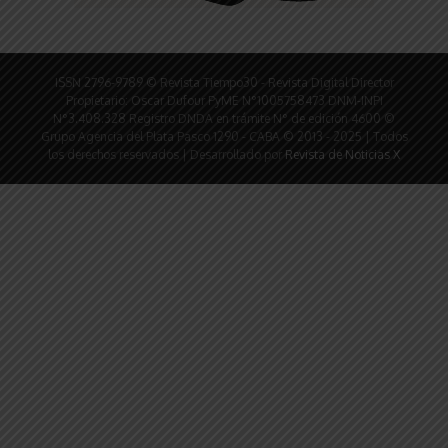
ISSN 2796-9789 © Revista Tiempo30 - Revista Digital Director
Propietario: Oscar Dufour PyME N°1005758473 DNM-INPI
N°3.408.328 Registro DNDA en trámite N° de edición 4600 ©
Grupo Agencia del Plata Pasco 1290 - CABA © 2013 - 2025 | Todos
los derechos reservados | Desarrollado por
Revista de Noticias X