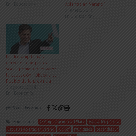
En «Educación»
Abiertas en Verano”
21 enero, 2026
En «Educación»
Kicillof amplía más
derechos con justicia
social poniendo en valor
la Educación Pública y el
Pueblo de la provincia
5 agosto, 2024
En «Economía»
Share this Article
Etiquetado:
© Grupo Agencia del Plata
educación pública
Escuelas Abiertas en Verano
Kicillof
municipios
oscar dufour