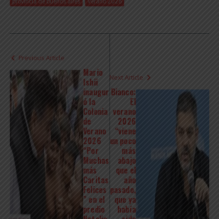
provincia de buenos aires
Verano 2026
Previous Article
Mario
Next Article
Ishii
inaugur
Bianco:
ó la
El
Colonia
verano
de
2026
Verano
“viene
2026
un poco
“Por
más
Muchas
abajo
más
que el
Caritas
año
Felices
pasado,
” en el
que ya
predio
había