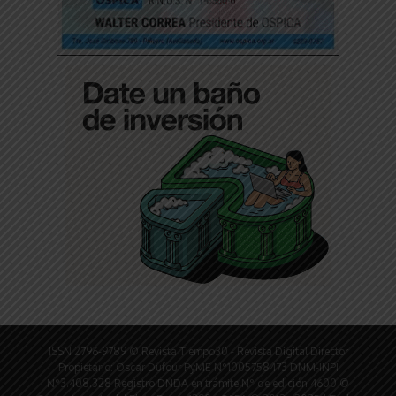
ISSN 2796-9789 © Revista Tiempo30 - Revista Digital Director
Propietario: Oscar Dufour PyME N°1005758473 DNM-INPI
N°3.408.328 Registro DNDA en trámite N° de edición 4600 ©