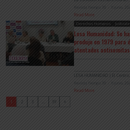
Revista Tiempo 30
11 junio, 20
Read More
Derechos Humanos
Judiciale
Lesa Humanidad: Se ha
produjo en 1979 para 
atentados antisemitas
___________________________
___________________________
LESA HUMANIDAD | El Centro.
Revista Tiempo 30
11 junio, 20
Read More
1
2
3
...
39