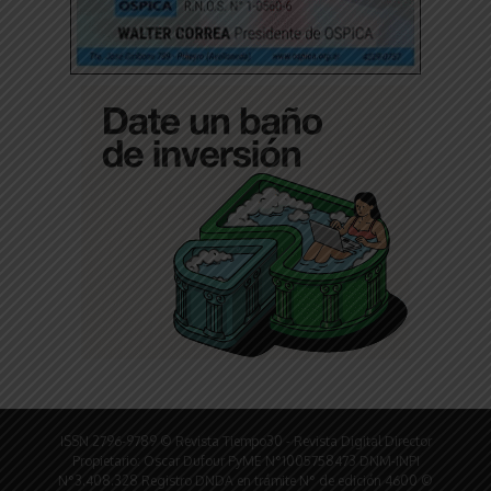
ISSN 2796-9789 © Revista Tiempo30 - Revista Digital Director
Propietario: Oscar Dufour PyME N°1005758473 DNM-INPI
N°3.408.328 Registro DNDA en trámite N° de edición 4600 ©