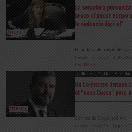
La senadora peronista J
brazo al poder corporat
la violencia digital”
___________________________
___________________________
En un fallo de trascendenc...
Revista Tiempo 30
3 julio, 20
Read More
Judiciales
Política
Sociedad
Un Comisario denuncia 
el “caso Casco” para a
___________________________
___________________________
Se trata de Diego José Álv...
Revista Tiempo 30
24 junio, 2