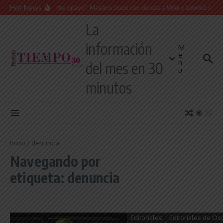
Saltar al contenido
Hot News
“Presidente cipayo”: Mayans cruzó con dureza a Milei y advirtió sobre un j
La
información
M
e
n
del mes en 30
u
minutos
Inicio
/
denuncia
Navegando por
etiqueta: denuncia
Editoriales
Editoriales de Os