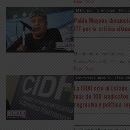
Read More
El Mundo
Gremiales
Polític
Pablo Moyano denunciar
ITF por la crítica situ
___________________________
___________________________
El dirigente de camioneros...
Revista Tiempo 30
15 junio, 2
Read More
Derechos Humanos
El Mund
La CIDH citó al Estado
más de 100 sindicatos 
regresiva y política re
___________________________
___________________________
La Comisión Interamericana...