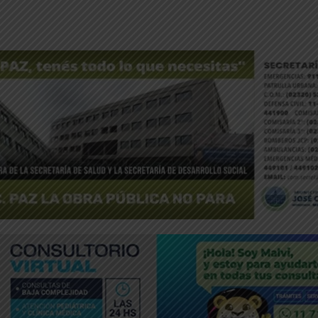
ntFriendly
Compartir