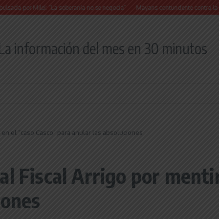
or Milei: “La soberanía no se negocia”
Mayans contundente contra la reforma a l
La información del mes en 30 minutos
r en el “caso Casco” para anular las absoluciones
l Fiscal Arrigo por mentir
iones