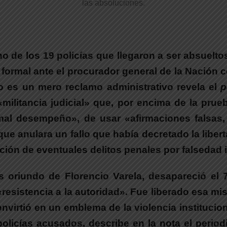
las absoluciones.
no de los 19 policías que llegaron a ser absuelto
ormal ante el procurador general de la Nación co
o es un mero reclamo administrativo
revela el
p
militancia judicial» que, por encima de la prue
«mal desempeño», de usar «afirmaciones falsas,
ue anulara un fallo que había decretado la libe
gación de eventuales delitos penales por falsedad 
 oriundo de Florencio Varela, desapareció el 
«resistencia a la autoridad». Fue liberado esa m
nvirtió en un emblema de la violencia instituci
policías acusados,
describe en la nota el perio