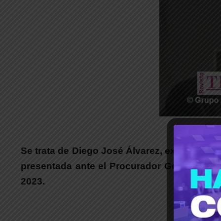
_
Se trata de Diego José Álvarez, ex jefe de 
presentada ante el Procurador General, ale
2023.