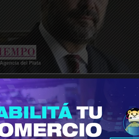
________________________________________________________________
la Comisaría 7ª de Rosario y absuelto en la causa
ga que los fiscales manipularon pruebas para int