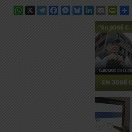
WhatsApp
X
Telegram
Facebook
Messenger
Bluesky
LinkedIn
Email
Pri