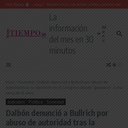
Saltar al contenido
Hot News
“Presidente cipayo”: Mayans cruzó con dureza a Milei y advirtió sobre un juicio
La
información
M
e
n
del mes en 30
u
minutos
Inicio
/
Sociedad
/
Dalbón denunció a Bullrich por abuso de
autoridad tras la represión en el Congreso donde “gasearon” a una
nena de 10 años
Judiciales
Política
Sociedad
Dalbón denunció a Bullrich por
abuso de autoridad tras la