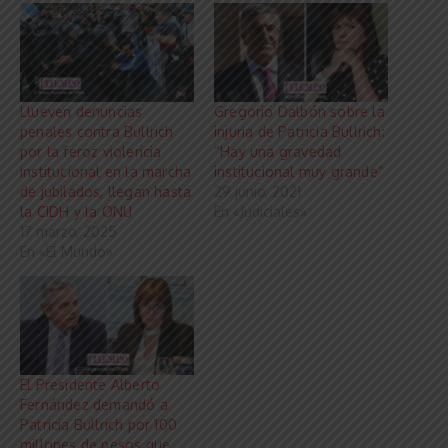
Llueven denuncias
Gregorio Dalbón sobre la
penales contra Bullrich
injuria de Patricia Bullrich:
por la feroz violencia
“Hay una gravedad
institucional en la marcha
institucional muy grande”
de jubilados, llegan hasta
29 junio, 2021
la CIDH y la ONU
En «Judiciales»
17 marzo, 2025
En «El Mundo»
El Presidente Alberto
Fernández demandó a
Patricia Bullrich por 100
millones de pesos que