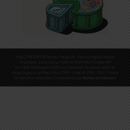
ISSN 2796-9789 © Revista Tiempo30 - Revista Digital Director
Propietario: Oscar Dufour PyME N°1005758473 DNM-INPI
N°3.408.328 Registro DNDA en trámite N° de edición 4600 ©
Grupo Agencia del Plata Pasco 1290 - CABA © 2013 - 2025 | Todos
los derechos reservados | Desarrollado por
Revista de Noticias X