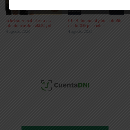
La Justicia Federal detuvo a dos
El FreSU denunció al gobierno de Milei
exfuncionarias de la ANMAT y el ...
ante la CIDH por la reform ...
4 agosto, 2026
4 agosto, 2026