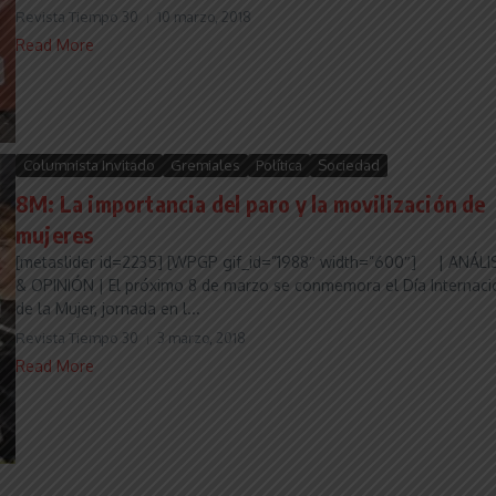
Revista Tiempo 30
10 marzo, 2018
Read More
Columnista Invitado
Gremiales
Política
Sociedad
8M: La importancia del paro y la movilización de
mujeres
[metaslider id=2235] [WPGP gif_id=”1988″ width=”600″] | ANÁLI
& OPINIÓN | El próximo 8 de marzo se conmemora el Día Internaci
de la Mujer, jornada en l...
Revista Tiempo 30
3 marzo, 2018
Read More