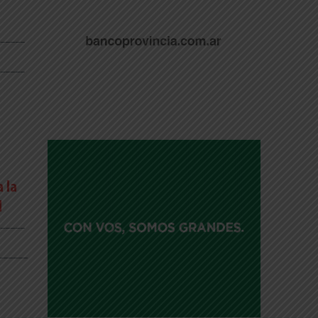
_____
_____
 la
d
_____
______