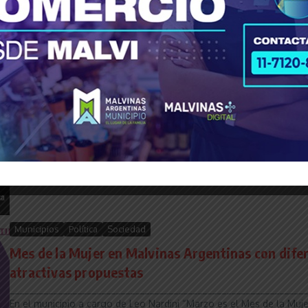
Política
Sociedad
Verónica Magario: “Las mujeres trabajadoras co
luchando por sus derechos”
______________________________________________________________
Con un acto en el Salón Dorado de la Casa de Gobierno bonaerense
acompañado por la vicegobernadora Verón...
Revista Tiempo 30
8 marzo, 2024
Read More
Municipios
Política
Sociedad
Mes de la Mujer en Malvinas Argentinas con dife
atractivas propuestas
______________________________________________________________
En el municipio a cargo de Leo Nardini “Marzo es el Mes de la Mujer