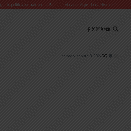
co por traición a la Patria
Malvinas Argentinas celebra el Día de la Niñez con d
sábado, agosto 8, 2026