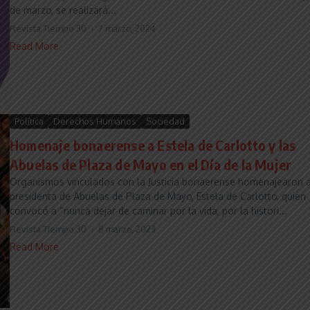
de marzo, se realizará...
Revista Tiempo 30
7 marzo, 2024
Read More
Política
Derechos Humanos
Sociedad
Homenaje bonaerense a Estela de Carlotto y las
Abuelas de Plaza de Mayo en el Día de la Mujer
Organismos vinculados con la Justicia bonaerense homenajearon a
presidenta de Abuelas de Plaza de Mayo, Estela de Carlotto, quien
convocó a “nunca dejar de caminar por la vida, por la histori...
Revista Tiempo 30
8 marzo, 2023
Read More