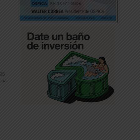
SIS
onal