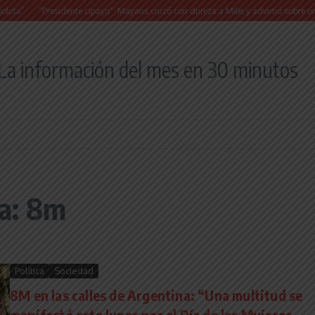
Presidente cipayo”: Mayans cruzó con dureza a Milei y advirtió sobre un juicio políti
La información del mes en 30 minutos
a: 8m
Política
Sociedad
8M en las calles de Argentina: “Una multitud se
manifestó este lunes por el Día de las Mujeres