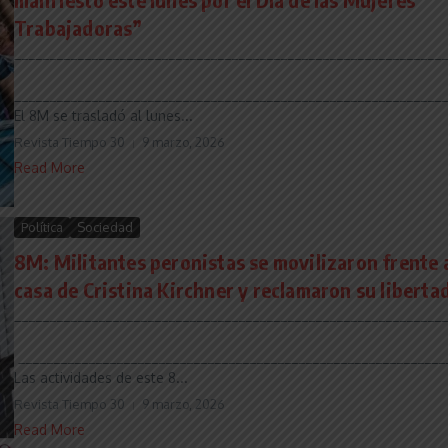
Trabajadoras”
______________________________________________________________
______________________________________________________________
El 8M se trasladó al lunes...
Revista Tiempo 30
9 marzo, 2026
Read More
Política
Sociedad
8M: Militantes peronistas se movilizaron frente a
casa de Cristina Kirchner y reclamaron su liberta
______________________________________________________________
_____________________________________________________________
Las actividades de este 8...
Revista Tiempo 30
9 marzo, 2026
Read More