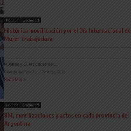
Política
Sociedad
Histórica movilización por el Día Internacional de
Mujer Trabajadora
______________________________________________________________
______________________________________________________________
Mujeres y diversidades de ...
Revista Tiempo 30
9 marzo, 2026
Read More
Política
Sociedad
8M, movilizaciones y actos en cada provincia de
Argentina
______________________________________________________________