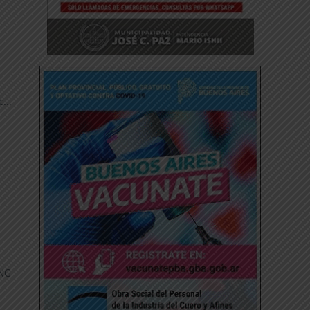
...
ING