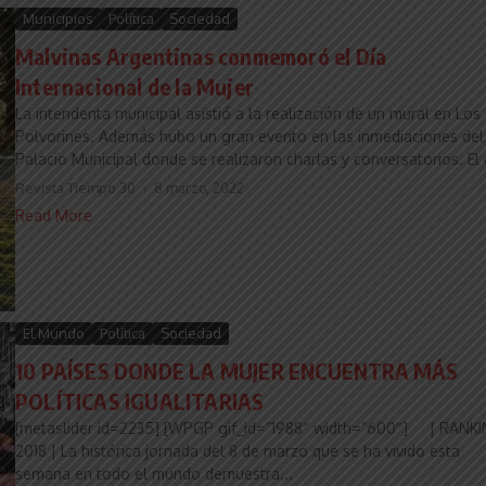
Municipios
Política
Sociedad
Malvinas Argentinas conmemoró el Día
Internacional de la Mujer
La intendenta municipal asistió a la realización de un mural en Los
Polvorines. Además hubo un gran evento en las inmediaciones del
Palacio Municipal donde se realizaron charlas y conversatorios. El c
Revista Tiempo 30
8 marzo, 2022
Read More
El Mundo
Política
Sociedad
10 PAÍSES DONDE LA MUJER ENCUENTRA MÁS
POLÍTICAS IGUALITARIAS
[metaslider id=2235] [WPGP gif_id=”1988″ width=”600″] | RANK
2018 | La histórica jornada del 8 de marzo que se ha vivido esta
semana en todo el mundo demuestra...