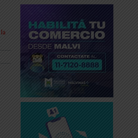
 la
_____
_____
_____