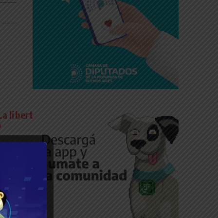
_____
a libertad es
”
__________________
 frente al Congreso