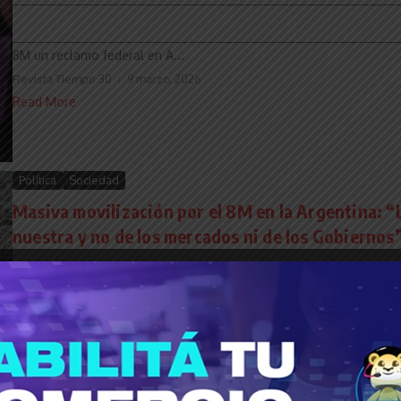
______________________________________________________________
8M un reclamo federal en A...
Revista Tiempo 30
9 marzo, 2026
Read More
Política
Sociedad
Masiva movilización por el 8M en la Argentina: “L
nuestra y no de los mercados ni de los Gobiernos
______________________________________________________________
El colectivo femenino se movilizó de forma masiva hoy en la Plaza
Nacional, para reclamar por sus de...
Revista Tiempo 30
8 marzo, 2024
Read More