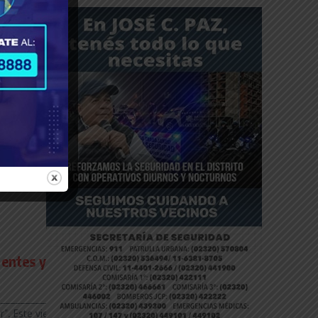
ntinuarán
__________________
, Axel Kicillof
rentes y
__________________
”. Este viernes 8