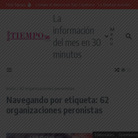
Saltar al contenido
Hot News
La Iglesia rompe el silencio en San Cayetano: “La libertad económica no
La
información
M
e
n
del mes en 30
u
minutos
Inicio
/
62 organizaciones peronistas
Navegando por etiqueta: 62
organizaciones peronistas
Editoriales
Gremiales