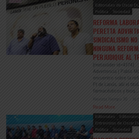
Editoriales de Oscar D
Política
Sociedad
REFORMA LABORA
PERETTA ADVIRTI
SINDICALISMO NO
NINGUNA REFORM
PERJUDIQUE AL 
[metaslider id=4374]
Advertencia | Pablo 
encuentro sobre la ref
PJ de Lanús, allí el titu
farmacéuticos y bioq...
Revista Tiempo 30
16 
Read More
Editoriales
Editoriale
Entrevistas de Oscar D
Política
Sociedad