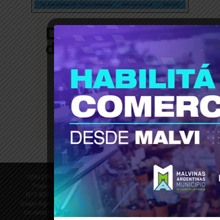
ISSN 2796-9789 © Revista Tiempo30 - Revista Digital Director
Propietario: Oscar Dufour PyME N°1005758473 DNM-INPI
N°3.408.328 Registro DNDA en trámite N° de edición 4600 ©
Grupo Agencia del Plata Pasco 1290 - CABA © 2013 - 2025 | Todos
los derechos reservados | Desarrollado por
Revista de Noticias X