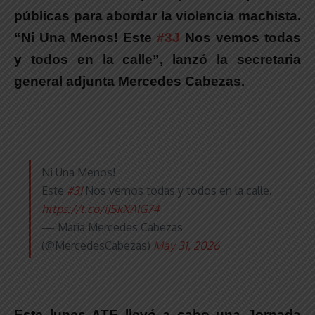
públicas para abordar la violencia machista.
“
Ni Una Menos! Este
#3J
Nos vemos todas
y todos en la calle”, lanzó la secretaria
general adjunta Mercedes Cabezas.
Ni Una Menos!
Este
#3J
Nos vemos todas y todos en la calle.
https://t.co/iJSkXAIG74
— Maria Mercedes Cabezas
(@MercedesCabezas)
May 31, 2026
Este lunes ATE llevó a cabo una Jornada