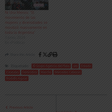
Ni Una Menos: “El
movimiento de las
mujeres y diversidades se
movilizó masivamente en
toda la Argentina”
3 junio, 2024
En «Política»
Share this Article
Etiquetado:
© Grupo Agencia del Plata
ate
Estado
Estatales
Femicidios
Marcha
Mercedes Cabezas
Rodolfo Aguiar
Previous Article