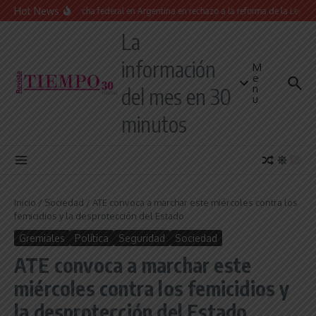
Saltar al contenido
Hot News
Masiva marcha federal en Argentina en rechazo a la reforma de la Ley de Tie
La
información
M
e
n
del mes en 30
u
minutos
Inicio
/
Sociedad
/
ATE convoca a marchar este miércoles contra los
femicidios y la desprotección del Estado
Gremiales
Política
Seguridad
Sociedad
ATE convoca a marchar este
miércoles contra los femicidios y
la desprotección del Estado