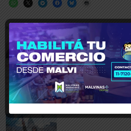
Relacionado
Ministra Gómez Alcorta:
Histórica movilización por
“Si damos una mala
el Día Internacional de la
respuesta como Estado,
Mujer Trabajadora
lo que estamos haciendo
9 marzo, 2026
es aumentar los riesgos
En «Política»
para los femicidios”
23 febrero, 2022
En «Política»