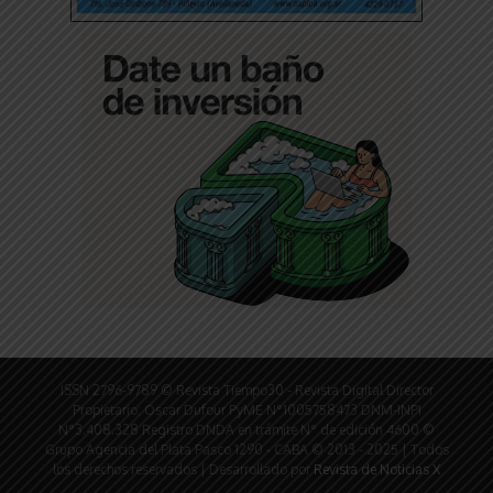
ISSN 2796-9789 © Revista Tiempo30 - Revista Digital Director
Propietario: Oscar Dufour PyME N°1005758473 DNM-INPI
N°3.408.328 Registro DNDA en trámite N° de edición 4600 ©
Grupo Agencia del Plata Pasco 1290 - CABA © 2013 - 2025 | Todos
los derechos reservados | Desarrollado por
Revista de Noticias X