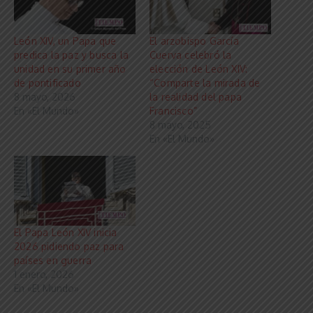
León XIV, un Papa que
El arzobispo García
predica la paz y busca la
Cuerva celebró la
unidad en su primer año
elección de León XIV:
de pontificado
“Comparte la mirada de
8 mayo, 2026
la realidad del papa
En «El Mundo»
Francisco”
8 mayo, 2025
En «El Mundo»
El Papa León XIV inicia
2026 pidiendo paz para
países en guerra
1 enero, 2026
En «El Mundo»