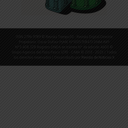
ISSN 2796-9789 © Revista Tiempo30 - Revista Digital Director
Propietario: Oscar Dufour PyME N°1005758473 DNM-INPI
N°3.408.328 Registro DNDA en trámite N° de edición 4600 ©
Grupo Agencia del Plata Pasco 1290 - CABA © 2013 - 2025 | Todos
los derechos reservados | Desarrollado por
Revista de Noticias X