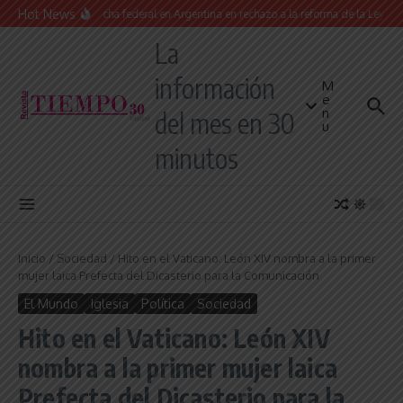
Saltar al contenido
Hot News
Masiva marcha federal en Argentina en rechazo a la reforma de la Ley de Tier
La
información
M
e
n
del mes en 30
u
minutos
Inicio
/
Sociedad
/
Hito en el Vaticano: León XIV nombra a la primer
mujer laica Prefecta del Dicasterio para la Comunicación
El Mundo
Iglesia
Política
Sociedad
Hito en el Vaticano: León XIV
nombra a la primer mujer laica
Prefecta del Dicasterio para la