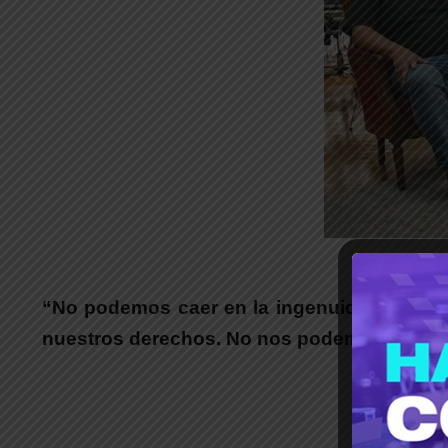
_
“No podemos caer en la ingenuidad de pens
nuestros derechos. No nos podemos conform