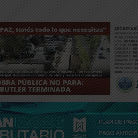
ntFriendly
Compartir