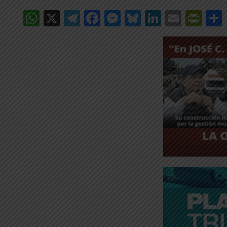
WhatsApp
X
Telegram
Facebook
Messenger
Bluesky
LinkedIn
Email
Pri