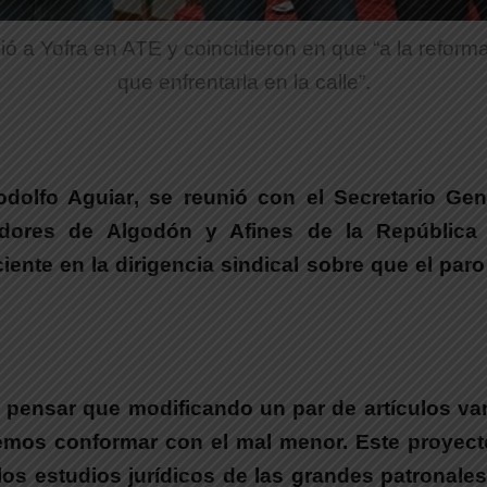
ió a Yofra en ATE y coincidieron en que “a la reform
que enfrentarla en la calle”.
odolfo Aguiar
, se reunió con el Secretario Ge
tadores de Algodón y Afines de la Repúblic
ente en la dirigencia sindical sobre que el paro
pensar que modificando un par de artículos va
os conformar con el mal menor. Este proyecto l
os estudios jurídicos de las grandes patronale