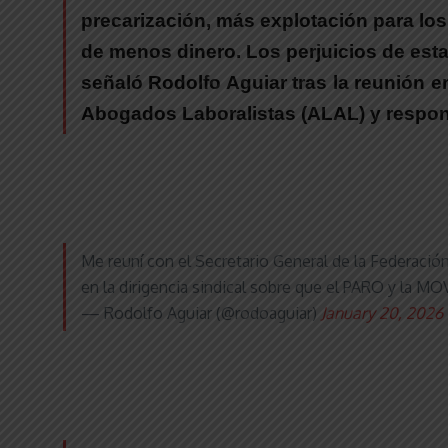
precarización, más explotación para lo
de menos dinero. Los perjuicios de esta 
señaló
Rodolfo Aguia
r tras la reunión 
Abogados Laboralistas (ALAL) y respon
Me reuní con el Secretario General de la Federac
en la dirigencia sindical sobre que el PARO y l
— Rodolfo Aguiar (@rodoaguiar)
January 20, 2026