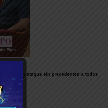
__
a frenar un ataque sin precedentes a todos