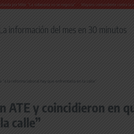
Milei: “La soberanía no se negocia”
Mayans contundente contra la reforma a la L
La información del mes en 30 minutos
e “a la reforma laboral hay que enfrentarla en la calle”
en ATE y coincidieron en q
la calle”