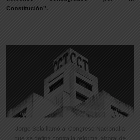
Constitución”.
Jorge Sola llamó al Congreso Nacional a
que se defina contra la reforma laboral de