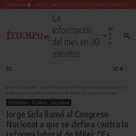
Saltar al contenido
Hot News
“Presidente cipayo”: Mayans cruzó con dureza a Milei y advirtió sobre un juici
La
información
M
e
n
del mes en 30
u
minutos
Inicio
/
Sociedad
/
Jorge Sola llamó al Congreso Nacional a que se
defina contra la reforma laboral de Milei: “Es inconstitucional”
Gremiales
Política
Sociedad
Jorge Sola llamó al Congreso
Nacional a que se defina contra la
reforma laboral de Milei: “Es