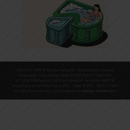
ISSN 2796-9789 © Revista Tiempo30 - Revista Digital Director
Propietario: Oscar Dufour PyME N°1005758473 DNM-INPI
N°3.408.328 Registro DNDA en trámite N° de edición 4600 ©
Grupo Agencia del Plata Pasco 1290 - CABA © 2013 - 2025 | Todos
los derechos reservados | Desarrollado por
Revista de Noticias X