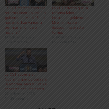
La CGT marchó contra la
La CGT advirtió que la
reforma laboral y avisó al
reforma laboral que
gobierno de Milei: “Si no
impulsa el gobierno de
nos escuchan vamos a
Milei se discute sin
terminar en un paro
diálogo ni proyecto
nacional”
formal
18 diciembre, 2025
16 noviembre, 2025
En «Gremiales»
En «Gremiales»
La CGT advierte al
Gobierno que judicializará
la reforma laboral: “Van a
chocarse con una pared”
22 diciembre, 2025
En «Economía»