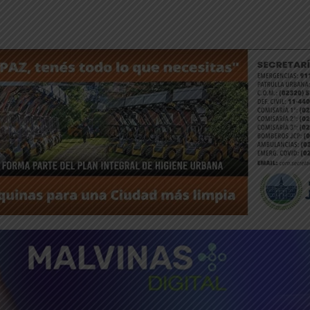
ntFriendly
Compartir