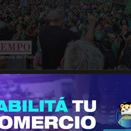
________________________________________________________________
atinoamérica se llenó de corruptos. La están des
, denunció Rodolfo Aguiar.