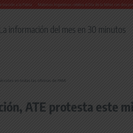
a Patria
Malvinas Argentinas celebra el Día de la Niñez con dos jornadas de jue
La información del mes en 30 minutos
ércoles en todas las oficinas de PAMI
ción, ATE protesta este mi