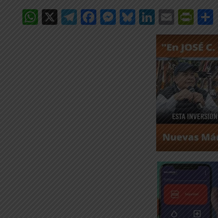
WhatsApp
X
Telegram
Facebook
Messenger
Bluesky
LinkedIn
Email
Pri