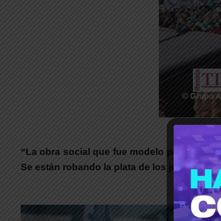
_
“La obra social que fue modelo para toda L
Se están robando la plata de los jubilados”