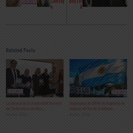
Consej
BOLIVI
o
A
Related Posts
La Editorial de la Universidad Nacional
Organismos de DDHH de Argentina en
del Oeste marca un hito j ...
vísperas del Día de la Indepen ...
16 julio, 2026
8 julio, 2026