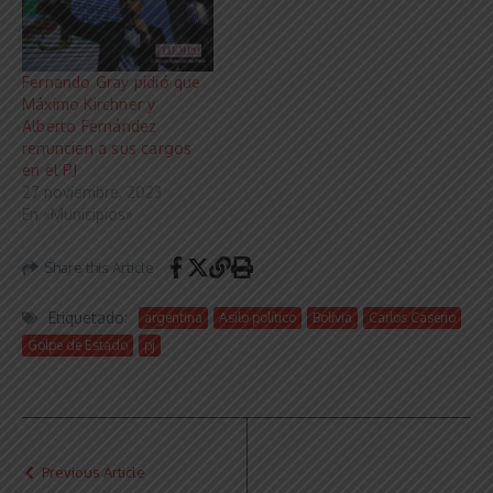
Fernando Gray pidió que
Máximo Kirchner y
Alberto Fernández
renuncien a sus cargos
en el PJ
27 noviembre, 2023
En «Municipios»
Share this Article
Etiquetado:
argentina
Asilo político
Bolivia
Carlos Caserio
Golpe de Estado
pj
Previous Article