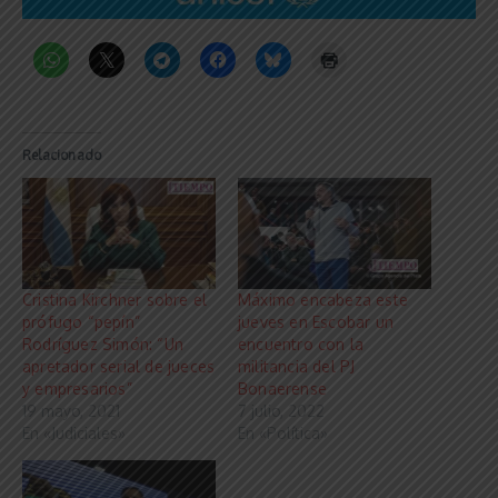
Relacionado
Cristina Kirchner sobre el
Máximo encabeza este
prófugo “pepín”
jueves en Escobar un
Rodríguez Simón: “Un
encuentro con la
apretador serial de jueces
militancia del PJ
y empresarios”
Bonaerense
19 mayo, 2021
7 julio, 2022
En «Judiciales»
En «Política»