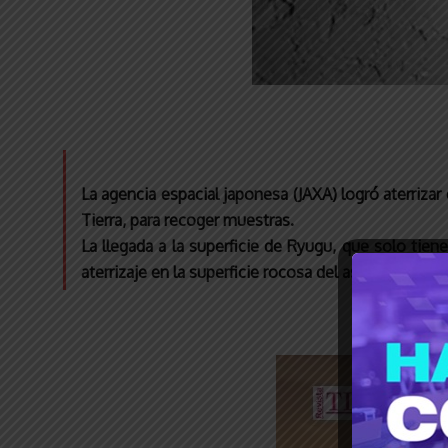
La agencia espacial japonesa (JAXA) logró aterriz
Tierra, para recoger muestras.
La llegada a la superficie de Ryugu, que solo tie
aterrizaje en la superficie rocosa del asteroide.