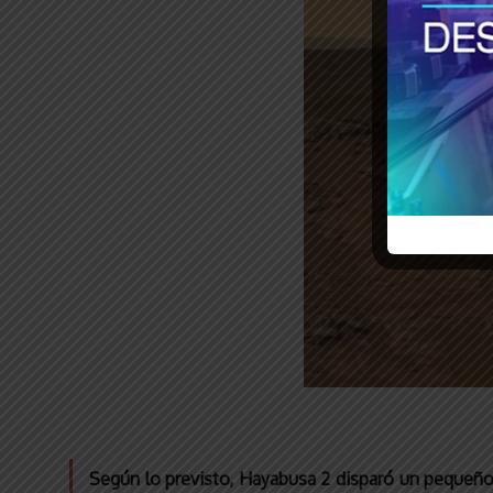
Según lo previsto, Hayabusa 2 disparó un pequeño pr