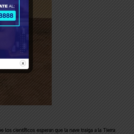
 los científicos esperan que la nave traiga a la Tierra