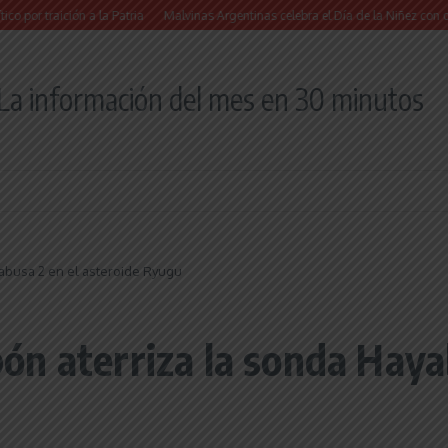
ición a la Patria
Malvinas Argentinas celebra el Día de la Niñez con dos jornad
La información del mes en 30 minutos
abusa 2 en el asteroide Ryugu
n aterriza la sonda Hayab