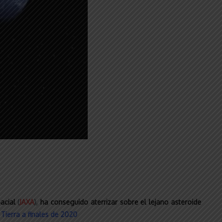
acial
(
JAXA
),
ha conseguido aterrizar sobre el lejano asteroide
 Tierra a finales de 2020