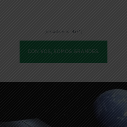
ntFriendly
Compartir
[metaslider id=4374]