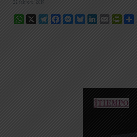
22 febrero, 2019
WhatsApp
X
Telegram
Facebook
Messenger
Bluesky
LinkedIn
Email
Pri