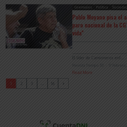
Gremiales
Política
Socieda
Pablo Moyano pisa el a
paro nacional de la CG
vida”
___________________________
___________________________
El líder de Camioneros enf...
Revista Tiempo 30
17 febrero,
Read More
1
2
3
...
16