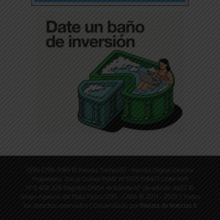
ISSN 2796-9789 © Revista Tiempo30 - Revista Digital Director
Propietario: Oscar Dufour PyME N°1005758473 DNM-INPI
N°3.408.328 Registro DNDA en trámite N° de edición 4600 ©
Grupo Agencia del Plata Pasco 1290 - CABA © 2013 - 2025 | Todos
los derechos reservados | Desarrollado por
Revista de Noticias X