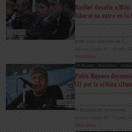
Kicillof desafía a Milei
laboral no entra en la 
___________________________
___________________________
Junto a los ministros de T...
Revista Tiempo 30
18 junio, 2
Read More
El Mundo
Gremiales
Polític
Pablo Moyano denunciar
ITF por la crítica situ
___________________________
___________________________
El dirigente de camioneros...
Revista Tiempo 30
15 junio, 2
Read More