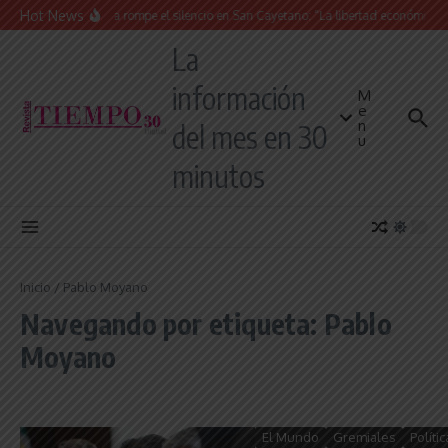
Saltar al contenido
Hot News
La Iglesia rompe el silencio en San Cayetano: “La libertad económica no
La
información
M
e
n
del mes en 30
u
minutos
Inicio
/
Pablo Moyano
Navegando por etiqueta: Pablo
Moyano
El Mundo
Gremiales
Polític