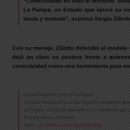
“Conectividad en todo el territorio. Se
La Pampa, un Estado que ejerce su sob
duela y moleste”
, expresó
Sergio Ziliott
Con su menaje,
Ziliotto defendió el modelo 
dejó en claro su postura frente a quiene
conectividad como una herramienta para mej
Conectividad en todo el territorio.
Será por estas políticas que algunos dirigentes qu
La Pampa, un Estado que ejerce su soberanía, que d
Aunque duela y moleste.
+info…
pic.twitter.com/Syed3RHQ4g