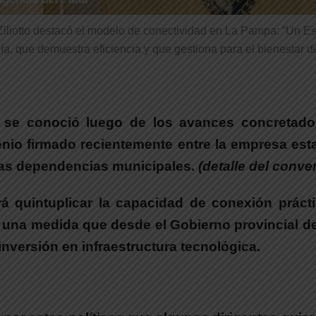
iliotto destacó el modelo de conectividad en La Pampa: “Un E
a, que demuestra eficiencia y que gestiona para el bienestar d
to se conoció luego de los avances concretado
venio firmado recientemente entre la empresa esta
n las dependencias municipales.
(detalle del conven
rá quintuplicar la capacidad de conexión
práct
 una medida que desde el Gobierno provincial d
nversión en infraestructura tecnológica.