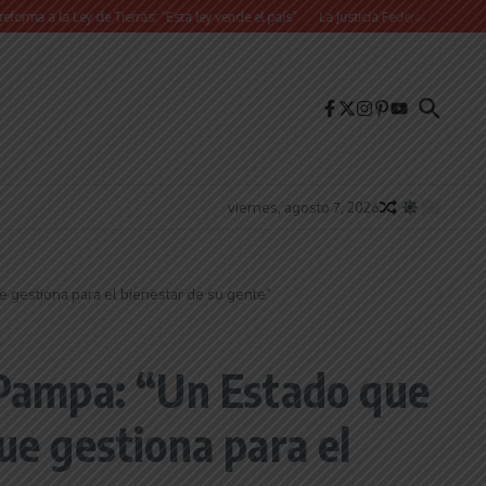
Ley de Tierras: “Esta ley vende el país”
La Justicia Federal detuvo a dos exfu
viernes, agosto 7, 2026
e gestiona para el bienestar de su gente”
a Pampa: “Un Estado que
ue gestiona para el