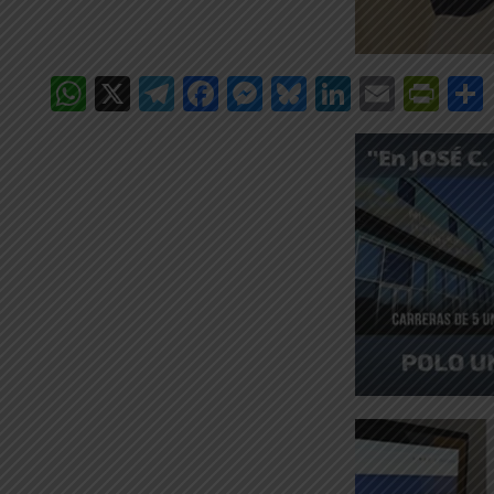
WhatsApp
X
Telegram
Facebook
Messenger
Bluesky
LinkedIn
Email
Pri