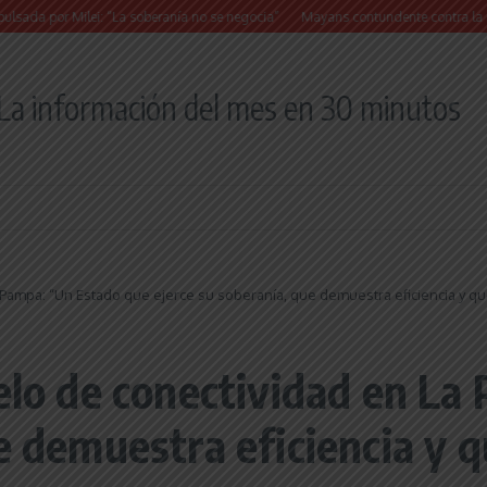
r Milei: “La soberanía no se negocia”
Mayans contundente contra la reforma a la 
La información del mes en 30 minutos
 Pampa: “Un Estado que ejerce su soberanía, que demuestra eficiencia y qu
delo de conectividad en L
e demuestra eficiencia y q