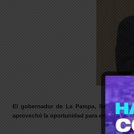
_
El gobernador de La Pampa, Sergio Ziliott
aprovechó la oportunidad para enviar un fue