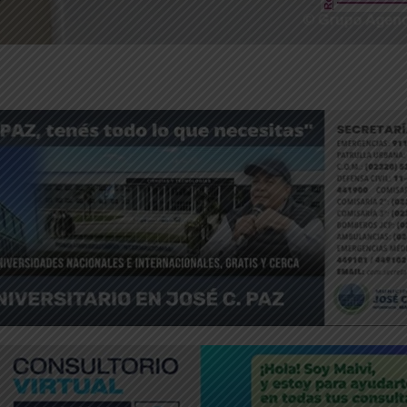
ntFriendly
Compartir