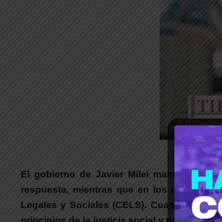
_
El gobierno de Javier Milei mantiene acu
respuesta, mientras que en los últimos tr
Legales y Sociales (CELS)
.
Cuando el Esta
principios de la
justicia social
y transforma l