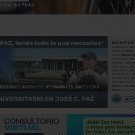
ntFriendly
Compartir