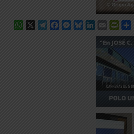
WhatsApp
X
Telegram
Facebook
Messenger
Bluesky
LinkedIn
Email
Pri