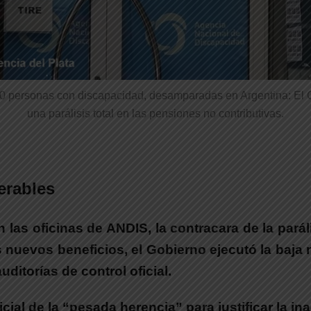
0 personas con discapacidad, desamparadas en Argentina: El
una parálisis total en las pensiones no contributivas.
erables
as oficinas de ANDIS, la contracara de la paráli
os nuevos beneficios, el Gobierno ejecutó la baj
itorías de control oficial.
al de la “pesada herencia” para justificar la ina