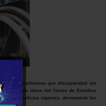
__
nes No Contributivas por discapacidad sin
cios, revelan datos del
Centro de Estudios
asiva beneficios vigentes, desmantela los
al.