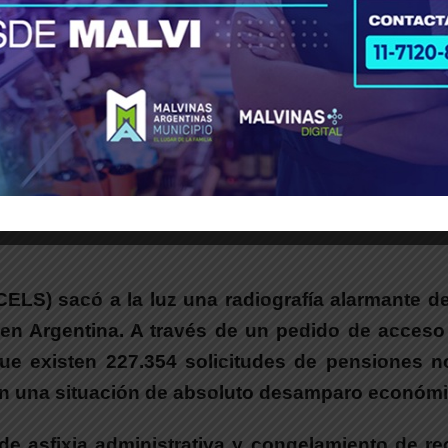
CELS) sacó a la luz una radiografía alarmante de
en Argentina.
A través de un pedido de acceso 
que existen 227.354 solicitudes de pensiones n
en una situación de absoluto desamparo económi
de asfixia administrativa y congelamiento de re