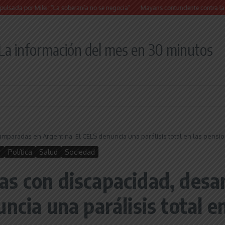
or Milei: “La soberanía no se negocia”
Mayans contundente contra la reforma a la
La información del mes en 30 minutos
paradas en Argentina: El CELS denuncia una parálisis total en las pensio
r
Política
Salud
Sociedad
as con discapacidad, des
ncia una parálisis total e