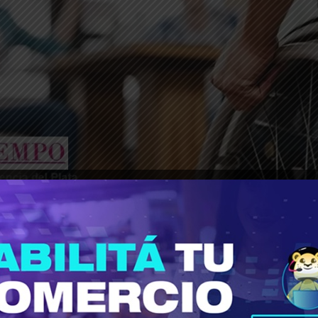
________________________________________________________________
muladas más de 227.000 solicitudes de Pensio
es años se otorgaron poco más de 8.000 benefi
do congela expedientes y suspende de forma m
os derechos humanos en variables de ajuste fisc