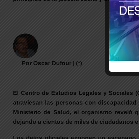
Por Oscar Dufour | (*)
El Centro de Estudios Legales y Sociales (
atraviesan las personas con discapacidad 
Ministerio de Salud, el organismo reveló 
dejando a cientos de miles de ciudadanos 
Los datos oficiales exponen un escenario 