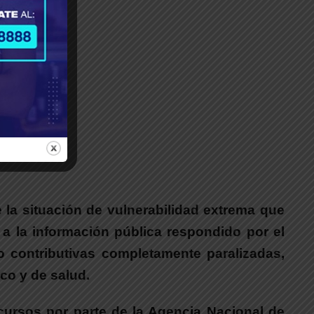
 la situación de vulnerabilidad extrema que
a la información pública respondido por el
o contributivas completamente paralizadas,
co y de salud.
cursos por parte de la Agencia Nacional de