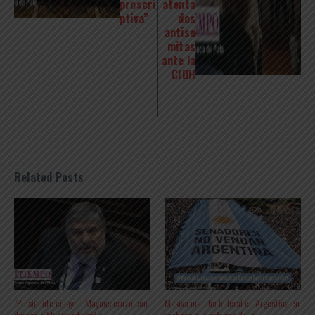
proscri
atenta
ptiva”
dos
antise
mitas
ante la
CIDH
Related Posts
“Presidente cipayo”: Mayans cruzó con
Masiva marcha federal en Argentina en