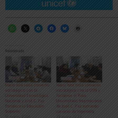
_____________________________________________________________
Relacionado
Mario Ishii sella convenio
Mario Ishii sella convenio
estratégico con la
estratégico con la UTN y
Universidad Tecnológica
fortalece el Polo
Nacional y José C. Paz
Universitario Internacional
fortalece la Educación
de José C. Paz sumando
Superior
carreras de Ingeniería
16 enero, 2026
28 mayo, 2026