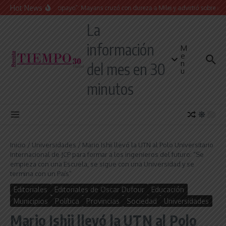
Saltar al contenido
Hot News
“Presidente cipayo”: Mayans cruzó con dureza a Milei y advirtió sobre un juicio 
La
información
M
e
n
del mes en 30
u
minutos
Inicio
/
Universidades
/
Mario Ishii llevó la UTN al Polo Universitario
Internacional de JCP para formar a los ingenieros del futuro: “Se
empieza con una Escuela, se sigue con una Universidad y se
termina con un País”
Editoriales
Editoriales de Oscar Dufour
Educación
Municipios
Política
Provincias
Sociedad
Universidades
Mario Ishii llevó la UTN al Polo