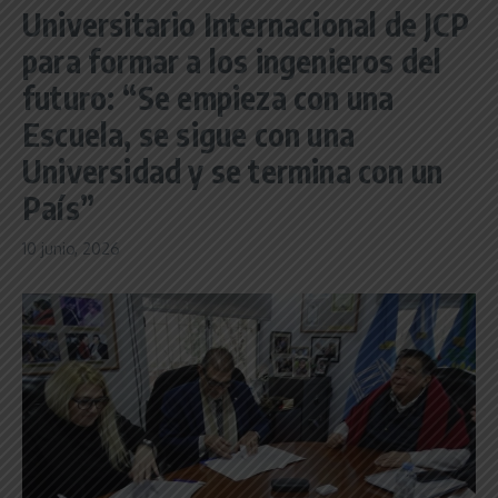
Universitario Internacional de JCP
para formar a los ingenieros del
futuro: “Se empieza con una
Escuela, se sigue con una
Universidad y se termina con un
País”
10 junio, 2026