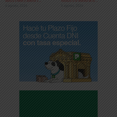
dureza a Milei y advirtió s ...
rechazo a la reforma de la ...
6 agosto, 2026
5 agosto, 2026