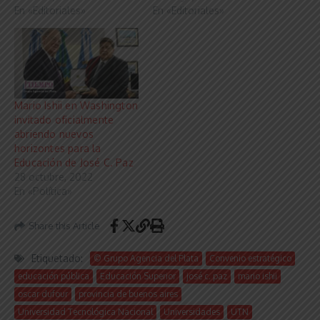
En «Editoriales»
En «Editoriales»
Mario Ishii en Washington
invitado oficialmente
abriendo nuevos
horizontes para la
Educación de José C. Paz
28 octubre, 2022
En «Política»
Share this Article
Etiquetado:
© Grupo Agencia del Plata
Convenio estratégico
educación pública
Educación Superior
josé c. paz
mario ishii
oscar dufour
provincia de buenos aires
Universidad Tecnológica Nacional
Universidades
UTN