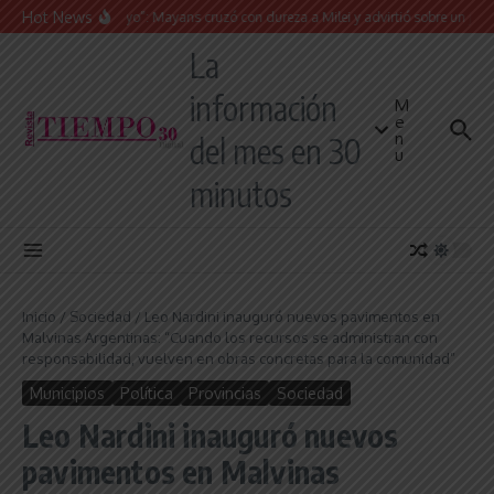
Saltar al contenido
Hot News
“Presidente cipayo”: Mayans cruzó con dureza a Milei y advirtió sobre un juicio polí
La
información
M
e
n
del mes en 30
u
minutos
Inicio
/
Sociedad
/
Leo Nardini inauguró nuevos pavimentos en
Malvinas Argentinas: “Cuando los recursos se administran con
responsabilidad, vuelven en obras concretas para la comunidad”
Municipios
Política
Provincias
Sociedad
Leo Nardini inauguró nuevos
pavimentos en Malvinas