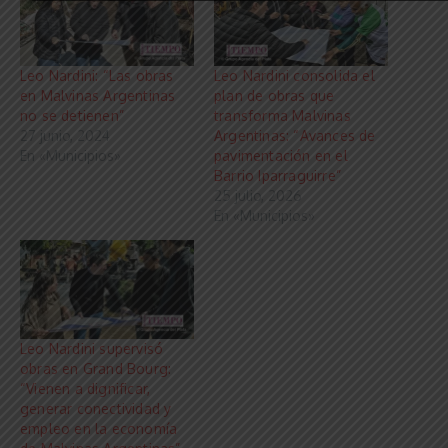
Leo Nardini: “Las obras
Leo Nardini consolida el
en Malvinas Argentinas
plan de obras que
no se detienen”
transforma Malvinas
27 junio, 2024
Argentinas: “Avances de
En «Municipios»
pavimentación en el
Barrio Iparraguirre”
25 julio, 2026
En «Municipios»
Leo Nardini supervisó
obras en Grand Bourg:
“Vienen a dignificar,
generar conectividad y
empleo en la economía