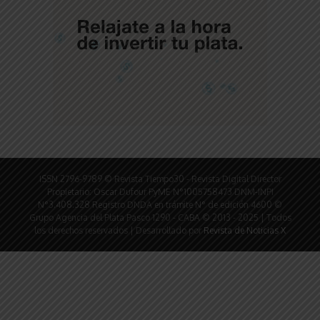
ISSN 2796-9789 © Revista Tiempo30 - Revista Digital Director
Propietario: Oscar Dufour PyME N°1005758473 DNM-INPI
N°3.408.328 Registro DNDA en trámite N° de edición 4600 ©
Grupo Agencia del Plata Pasco 1290 - CABA © 2013 - 2025 | Todos
los derechos reservados | Desarrollado por
Revista de Noticias X