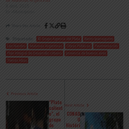
de Malvinas Argentinas”
8 abril, 2025
En «Municipios»
Share this Article
Etiquetado:
© Grupo Agencia del Plata
Barrio Iparraguirre
Leo Nardini
Malvinas Argentinas
Obras Públicas
Pavimentación
Plan Integral de Desarrollo Urbano
provincia de buenos aires
Tierras Altas
Previous Article
“Plato
Next Article
calient
e”, el
CONAD
grupo
U
de
Históri