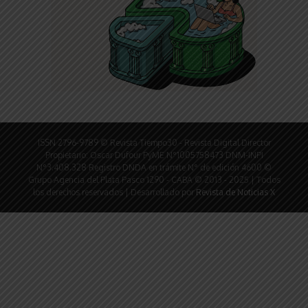
ISSN 2796-9789 © Revista Tiempo30 - Revista Digital Director
Propietario: Oscar Dufour PyME N°1005758473 DNM-INPI
N°3.408.328 Registro DNDA en trámite N° de edición 4600 ©
Grupo Agencia del Plata Pasco 1290 - CABA © 2013 - 2025 | Todos
los derechos reservados | Desarrollado por
Revista de Noticias X