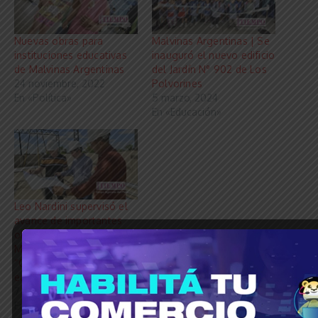
Nuevas obras para
Malvinas Argentinas | Se
instituciones educativas
inauguró el nuevo edificio
de Malvinas Argentinas
del Jardín N° 902 de Los
24 noviembre, 2022
Polvorines
En «Política»
5 marzo, 2024
En «Educación»
Leo Nardini supervisó el
avance de importantes
obras educativas en
Malvinas Argentinas:
“Obras claves para la
educación del distrito”
7 febrero, 2025
En «Educación»