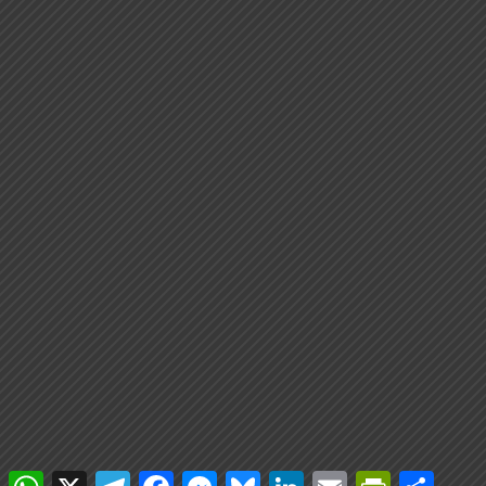
WhatsApp
X
Telegram
Facebook
Messenger
Bluesky
LinkedIn
Email
PrintFriendly
Compar