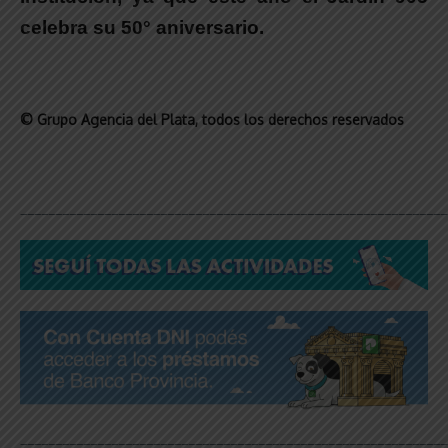
celebra su 50° aniversario.
© Grupo Agencia del Plata
, todos los derechos reservados
_____________________________________________________________
_____________________________________________________________