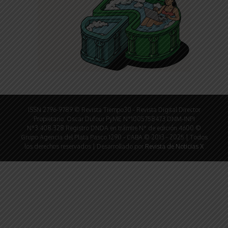
ISSN 2796-9789 © Revista Tiempo30 - Revista Digital Director
Propietario: Oscar Dufour PyME N°1005758473 DNM-INPI
N°3.408.328 Registro DNDA en trámite N° de edición 4600 ©
Grupo Agencia del Plata Pasco 1290 - CABA © 2013 - 2025 | Todos
los derechos reservados | Desarrollado por
Revista de Noticias X