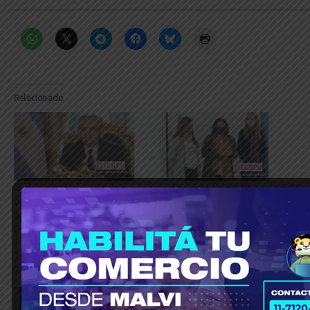
_____________________________________________________________
Relacionado
El Presidente Fernández
Se relanzó el Programa
participa este lunes de la
global de acción para
apertura de la 30°
superar las brechas de
Conferencia Sanitaria
salud mental
Panamericana de la OPS
12 agosto, 2022
26 septiembre, 2022
En «Política»
En «El Mundo»