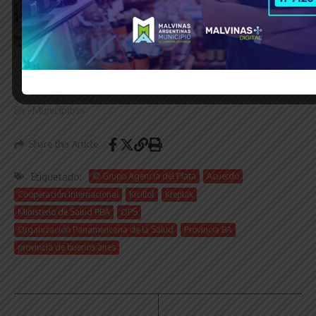
La Provincia BA lanzó la
campaña de “Verano
Cuidado”
29 diciembre, 2025
En «Municipios»
Share this Article
Etiquetado:
© Grupo Agencia del Plata
Acuerdo
Cooperación Internacional
Kicillof
Kreplak
Ministerio de Salud PBA
OPS
Organización Panamericana de la Salud
Provincia BA
provincia de buenos aires