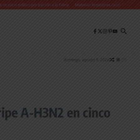
olítico por traición a la Patria
Malvinas Argentinas celebra el Día de la Niñez 
domingo, agosto 9, 2026
ripe A-H3N2 en cinco