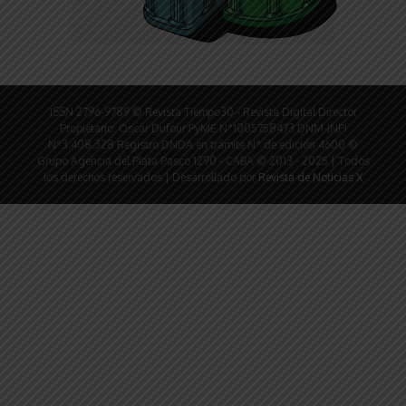
ISSN 2796-9789 © Revista Tiempo30 - Revista Digital Director
Propietario: Oscar Dufour PyME N°1005758473 DNM-INPI
N°3.408.328 Registro DNDA en trámite N° de edición 4600 ©
Grupo Agencia del Plata Pasco 1290 - CABA © 2013 - 2025 | Todos
los derechos reservados | Desarrollado por
Revista de Noticias X