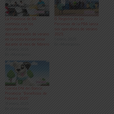
La Provincia de BA
El Registro de las
continúa con los
Personas de la PBA lanza
operativos de
sus operativos de verano
documentación de verano
2025
en la costa bonaerense
1 enero, 2025
durante el mes de febrero
En «Municipios»
31 enero, 2026
En «Municipios»
Cuenta DNI del Banco
Provincia: “Beneficios de
Febrero 2025”
31 enero, 2025
En «Economía»