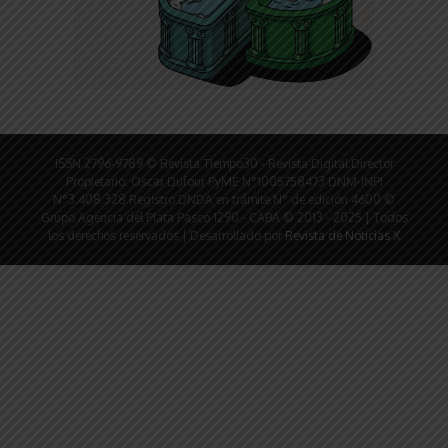
ISSN 2796-9789 © Revista Tiempo30 - Revista Digital Director
Propietario: Oscar Dufour PyME N°1005758473 DNM-INPI
N°3.408.328 Registro DNDA en trámite N° de edición 4600 ©
Grupo Agencia del Plata Pasco 1290 - CABA © 2013 - 2025 | Todos
los derechos reservados | Desarrollado por
Revista de Noticias X