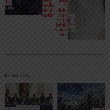
bien y
Milei:
humilla
“El
ndo al
diablo
pueblo”
entra
por los
bolsillo
s, no se
olviden
”
Related Posts