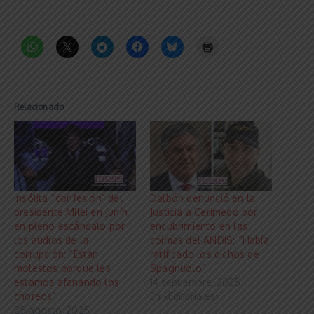
_____________________________________________________________
Relacionado
Insólita “confesión” del
Dalbón denunció en la
presidente Milei en Junín
Justicia a Cerimedo por
en pleno escándalo por
encubrimiento en las
los audios de la
coimas del ANDIS: “Había
corrupción: “Están
ratificado los dichos de
molestos porque les
Spagnuolo”
estamos afanando los
14 septiembre, 2025
choreos”
En «Editoriales»
25 agosto, 2025