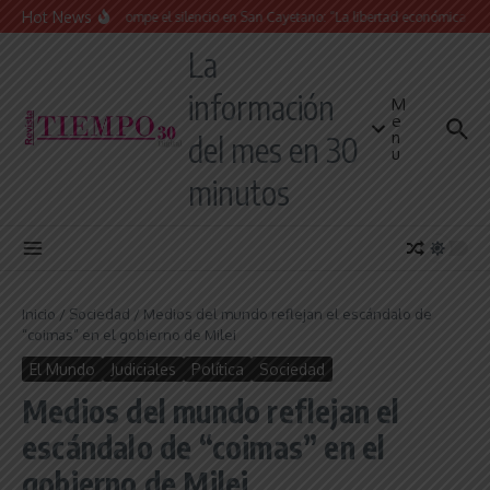
Saltar al contenido
Hot News
La Iglesia rompe el silencio en San Cayetano: “La libertad económica no pue
La
información
M
e
n
del mes en 30
u
minutos
Inicio
/
Sociedad
/
Medios del mundo reflejan el escándalo de
“coimas” en el gobierno de Milei
El Mundo
Judiciales
Política
Sociedad
Medios del mundo reflejan el
escándalo de “coimas” en el
gobierno de Milei