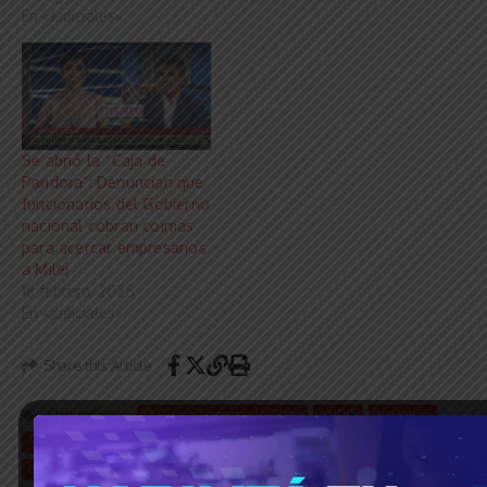
En «Judiciales»
Se abrió la “Caja de
Pandora”: Denuncian que
funcionarios del Gobierno
nacional cobran coimas
para acercar empresarios
a Milei
18 febrero, 2025
En «Judiciales»
Share this Article
Etiquetado:
© Grupo Agencia del Plata
ANDIS
argentina
Audios de la corrupción
Coimas
Discapacidad
El Mundo
Gobierno de Milei
Milei
Spagnuolo