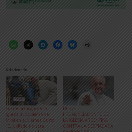
Relacionado
Fuerte mensaje de la
DURO
Iglesia al Gobierno de
PRONUNCIAMIENTO DE
Milei en el Viernes Santo:
LA IGLESIA ARGENTINA
“El jubilado no está
CONTRA LA DESPIADADA
retirado de la vida”
CAMPAÑA DE