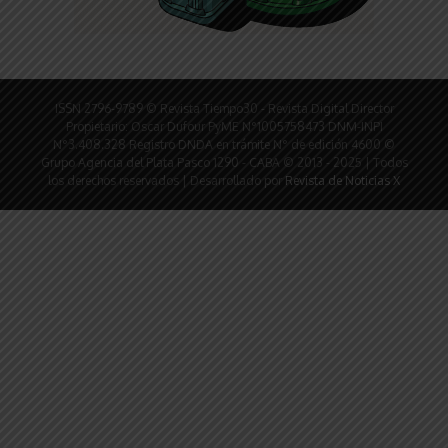
ISSN 2796-9789 © Revista Tiempo30 - Revista Digital Director
Propietario: Oscar Dufour PyME N°1005758473 DNM-INPI
N°3.408.328 Registro DNDA en trámite N° de edición 4600 ©
Grupo Agencia del Plata Pasco 1290 - CABA © 2013 - 2025 | Todos
los derechos reservados | Desarrollado por
Revista de Noticias X