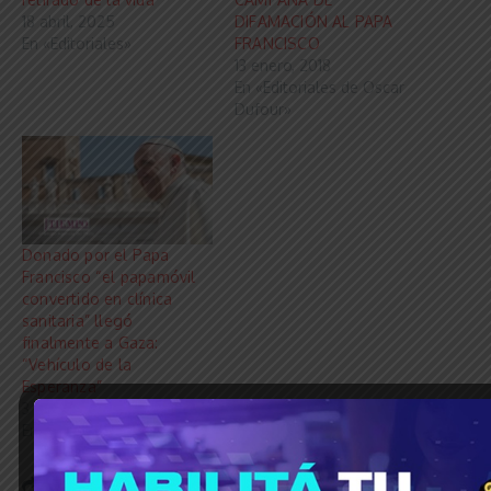
18 abril, 2025
DIFAMACIÓN AL PAPA
En «Editoriales»
FRANCISCO
13 enero, 2018
En «Editoriales de Oscar
Dufour»
Donado por el Papa
Francisco “el papamóvil
convertido en clínica
sanitaria” llegó
finalmente a Gaza:
“Vehículo de la
Esperanza”
3 diciembre, 2025
En «Editoriales»
Share this Article