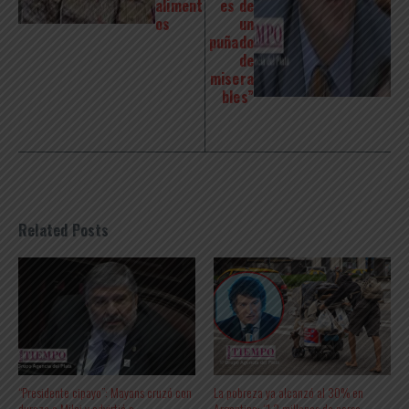
aliment
es de
os
un
puñado
de
misera
bles”
Related Posts
“Presidente cipayo”: Mayans cruzó con
La pobreza ya alcanzó al 30% en
dureza a Milei y advirtió s ...
Argentina: “1,3 millones de perso ...