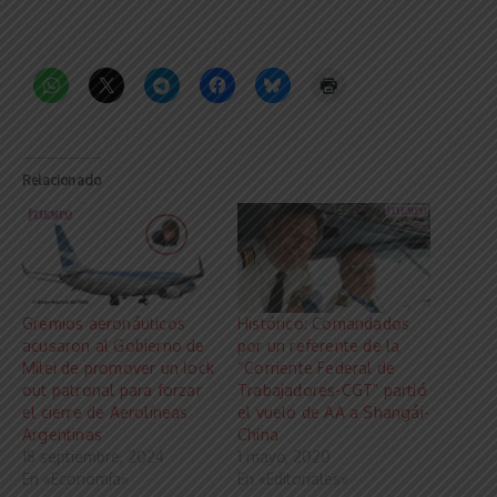
Relacionado
Gremios aeronáuticos
Histórico: Comandados
acusaron al Gobierno de
por un referente de la
Milei de promover un lock
“Corriente Federal de
out patronal para forzar
Trabajadores-CGT” partió
el cierre de Aerolíneas
el vuelo de AA a Shangái-
Argentinas
China
18 septiembre, 2024
1 mayo, 2020
En «Economía»
En «Editoriales»