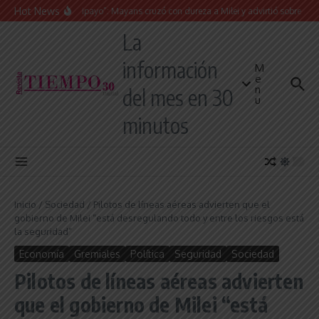
Saltar al contenido
Hot News
“Presidente cipayo”: Mayans cruzó con dureza a Milei y advirtió sobre un juicio 
La
información
M
e
n
del mes en 30
u
minutos
Inicio
/
Sociedad
/
Pilotos de líneas aéreas advierten que el
gobierno de Milei “está desregulando todo y entre los riesgos está
la seguridad”
Economía
Gremiales
Política
Seguridad
Sociedad
Pilotos de líneas aéreas advierten
que el gobierno de Milei “está