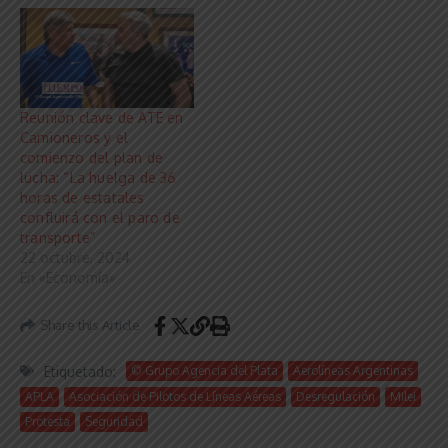
Reunión clave de ATE en
Camioneros y el
comienzo del plan de
lucha: “La huelga de 36
horas de estatales
confluirá con el paro de
transporte”
22 octubre, 2024
En «Economía»
Share this Article
Etiquetado:
© Grupo Agencia del Plata
Aerolíneas Argentinas
APLA
Asociación de Pilotos de Líneas Aéreas
Desregulación
Milei
Protesta
Seguridad