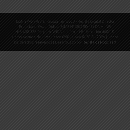
ISSN 2796-9789 © Revista Tiempo30 - Revista Digital Director
Propietario: Oscar Dufour PyME N°1005758473 DNM-INPI
N°3.408.328 Registro DNDA en trámite N° de edición 4600 ©
Grupo Agencia del Plata Pasco 1290 - CABA © 2013 - 2025 | Todos
los derechos reservados | Desarrollado por
Revista de Noticias X