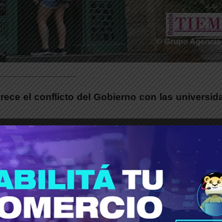
______________________
rece el conflicto del Gobierno con las universida