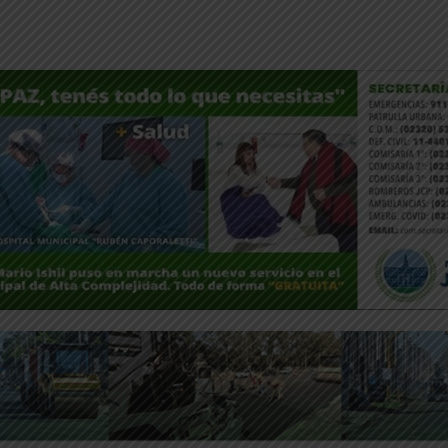
ntFriendly
Compartir