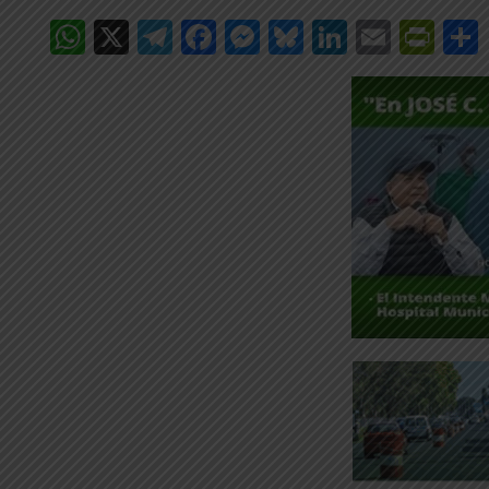
WhatsApp
X
Telegram
Facebook
Messenger
Bluesky
LinkedIn
Email
Pri