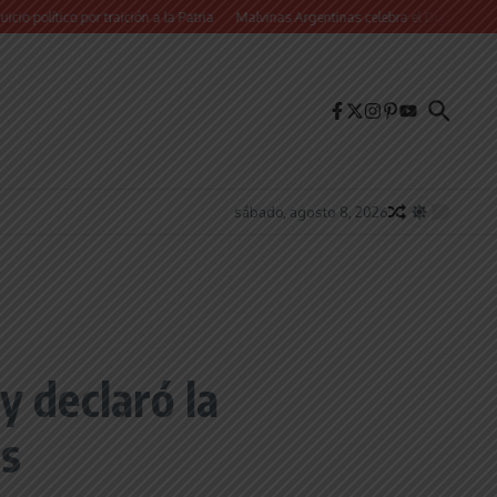
co por traición a la Patria
Malvinas Argentinas celebra el Día de la Niñez con 
sábado, agosto 8, 2026
y declaró la
es