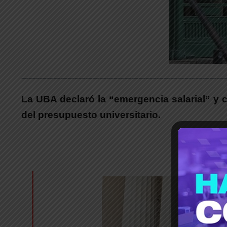
__________________________________________________________
La UBA declaró la “emergencia salarial” y c
del presupuesto universitario.