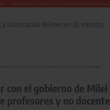
“Presidente cipayo”: Mayans cruzó con dureza a Milei y advirtió sobre un juicio políti
La información del mes en 30 minutos
Milei y declaró la “emergencia salarial” de profesores y no docentes
 con el gobierno de Milei 
de profesores y no docent