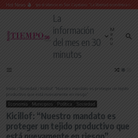
Saltar al contenido
Hot News
La Iglesia rompe el silencio en San Cayetano: “La libertad económica no puede
La
información
M
e
n
del mes en 30
u
minutos
Inicio
/
Sociedad
/
Kicillof: “Nuestro mandato es proteger un tejido
productivo que está nuevamente en riesgo”
Economía
Municipios
Política
Sociedad
Kicillof: “Nuestro mandato es
proteger un tejido productivo que
está nuevamente en riesgo”