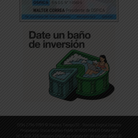
ISSN 2796-9789 © Revista Tiempo30 - Revista Digital Director
Propietario: Oscar Dufour PyME N°1005758473 DNM-INPI
N°3.408.328 Registro DNDA en trámite N° de edición 4600 ©