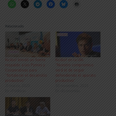
Relacionado
Kicillof brindó un fuerte
Kicillof en la UIA:
respaldo a las Pymes y
“Nuestro compromiso
Cooperativas para
será el de seguir
“fortalecer el desarrollo
defendiendo el aparato
productivo”
productivo”
21 marzo, 2023
30 noviembre, 2023
En «Política»
En «Economía»