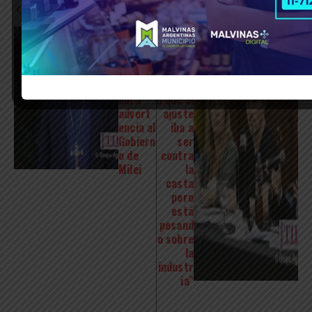
Previous Article
Next Article
La
Kicillof
Iglesia
con
Católic
metalú
a lanzó
rgicos:
una
“Decía
dura
n que el
advert
ajuste
encia al
iba a
Gobiern
ser
o de
contra
Milei
la
casta
pero
está
pesand
o sobre
la
industr
ia”