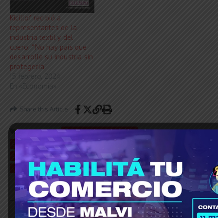
Kicillof recibió a
representantes de la
industria textil y del
cuero: “No hay país que
desarrolle su industria sin
protegerla”
15 febrero, 2024
En «Economía»
Share this Article
Etiquetado:
© Grupo Agencia del Plata
Encuentro Multisectorial
Kicillof
La Plata
Producción
provincia de buenos aires
Tejido Productivo
Trabajo
Unión por la Patria