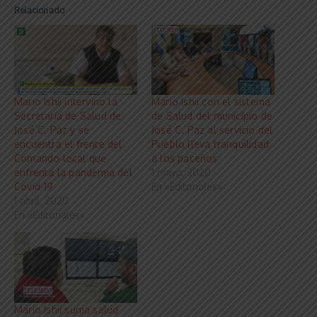
Relacionado
Mario Ishii intervino la
Mario Ishii con el sistema
Secretaría de Salud de
de Salud del municipio de
José C. Paz y se
José C. Paz al servicio del
encuentra el frente del
Pueblo lleva tranquilidad
Comando local que
a los paceños
enfrenta la pandemia del
1 mayo, 2020
Covid-19
En «Editoriales»
1 abril, 2020
En «Editoriales»
Mario Ishii suma salud