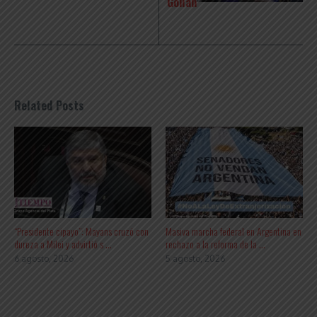
Gollán
Related Posts
“Presidente cipayo”: Mayans cruzó con
Masiva marcha federal en Argentina en
dureza a Milei y advirtió s ...
rechazo a la reforma de la ...
6 agosto, 2026
5 agosto, 2026