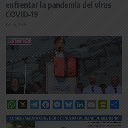
enfrentar la pandemia del virus
COVID-19
1 abril, 2020
WhatsApp
X
Telegram
Facebook
Messenger
Bluesky
LinkedIn
Email
Print
C