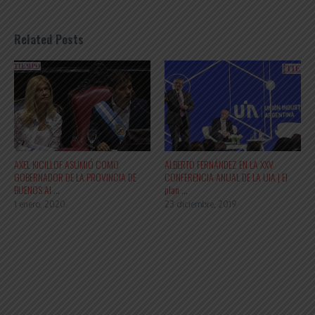
Related Posts
AXEL KICILLOF ASUMIÓ COMO
ALBERTO FERNÁNDEZ EN LA XXV
GOBERNADOR DE LA PROVINCIA DE
CONFERENCIA ANUAL DE LA UIA | El
BUENOS AI ...
plan ...
1 enero, 2020
23 diciembre, 2019