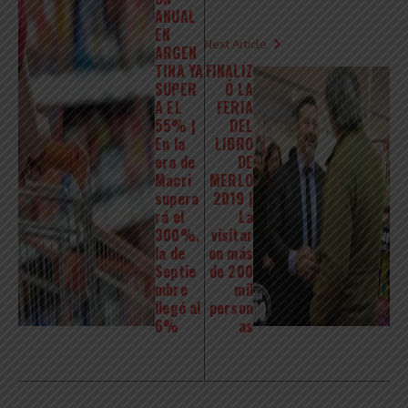
ANUAL
EN
Next Article
ARGEN
TINA YA
FINALIZ
SUPER
Ó LA
A EL
FERIA
55% |
DEL
En la
LIBRO
era de
DE
Macri
MERLO
supera
2019 |
rá el
La
300%,
visitar
la de
on más
Septie
de 200
mbre
mil
llegó al
person
6%
as