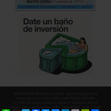
ISSN 2796-9789 © Revista Tiempo30 - Revista Digital Director
Propietario: Oscar Dufour PyME N°1005758473 DNM-INPI
N°3.408.328 Registro DNDA en trámite N° de edición 4600 ©
Grupo Agencia del Plata Pasco 1290 - CABA © 2013 - 2025 | Todos