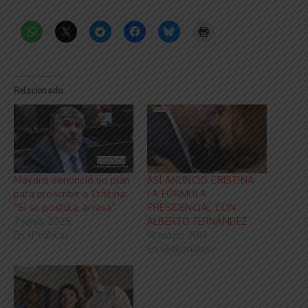
Relacionado
Mayans denunció un plan
ASÍ ANUNCIÓ CRISTINA
para proscribir a Cristina:
LA FÓRMULA
“Si se postula, arrasa”
PRESIDENCIAL CON
7 junio, 2025
ALBERTO FERNÁNDEZ
En «Política»
18 mayo, 2019
En «Editoriales»