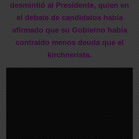
desmintió al Presidente, quien en
el debate de candidatos había
afirmado que su Gobierno había
contraído menos deuda que el
kirchnerista.