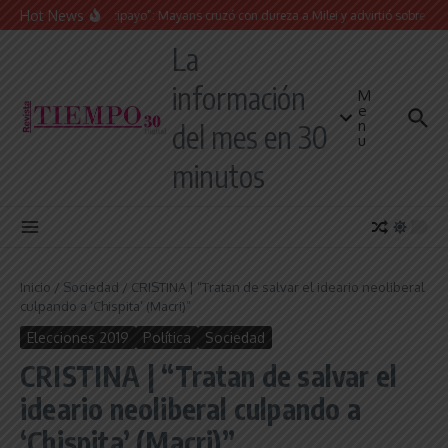
Saltar al contenido
Hot News
“Presidente cipayo”: Mayans cruzó con dureza a Milei y advirtió sobre un juicio p
La
información
M
e
n
del mes en 30
u
minutos
Inicio
/
Sociedad
/
CRISTINA | “Tratan de salvar el ideario neoliberal
culpando a ‘Chispita’ (Macri)”
Elecciones 2019
Política
Sociedad
CRISTINA | “Tratan de salvar el
ideario neoliberal culpando a
‘Chispita’ (Macri)”