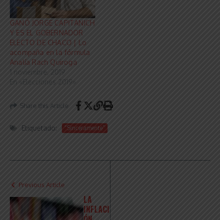
GANÓ JORGE CAPITANICH
Y ES EL GOBERNADOR
ELECTO DE CHACO | Lo
acompaña en la fórmula
Analía Rach Quiroga
1 noviembre, 2019
En «Elecciones 2019»
Share this Article
Etiquetado:
“Sinceramente”
Previous Article
LA
INFLACI
ÓN