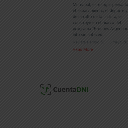
Municipal, este lugar pensad
el esparcimiento, el deporte y
desarrollo de la cultura, se
construye en el marco del
programa “Parques Argentino
hito sin anteced...
Revista Tiempo 30
5 mayo, 20
Read More