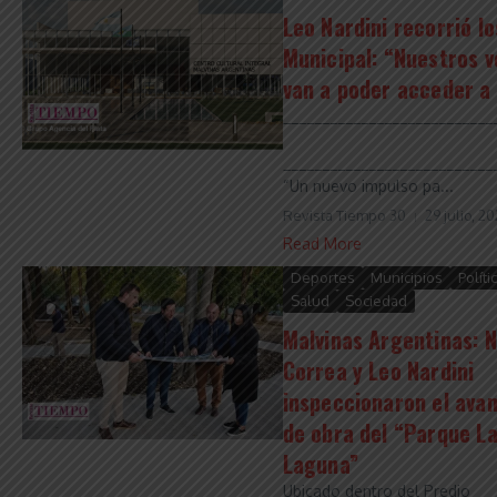
Leo Nardini recorrió l
Municipal: “Nuestros v
van a poder acceder a 
___________________________
___________________________
“Un nuevo impulso pa...
Revista Tiempo 30
29 julio, 2
Read More
Deportes
Municipios
Políti
Salud
Sociedad
Malvinas Argentinas: 
Correa y Leo Nardini
inspeccionaron el ava
de obra del “Parque L
Laguna”
Ubicado dentro del Predio