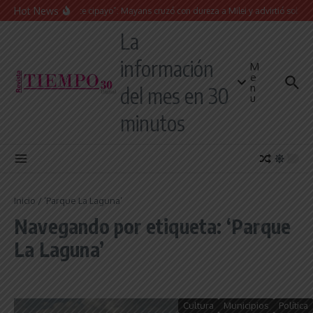
Saltar al contenido
Hot News
“Presidente cipayo”: Mayans cruzó con dureza a Milei y advirtió sobre un ju
La
información
M
e
n
del mes en 30
u
minutos
Inicio
/
‘Parque La Laguna’
Navegando por etiqueta: ‘Parque
La Laguna’
Cultura
Municipios
Política