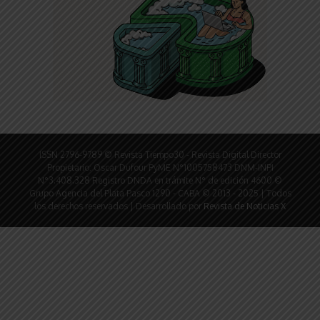
ISSN 2796-9789 © Revista Tiempo30 - Revista Digital Director
Propietario: Oscar Dufour PyME N°1005758473 DNM-INPI
N°3.408.328 Registro DNDA en trámite N° de edición 4600 ©
Grupo Agencia del Plata Pasco 1290 - CABA © 2013 - 2025 | Todos
los derechos reservados | Desarrollado por
Revista de Noticias X