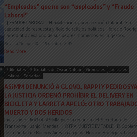
“Empleados” que no son “empleados” y “Fraude
Laboral”
| FRAUDE LABORAL | Flexibilización y precarización laboral. Sin
capacidad de respuesta y flojo de reflejos políticos, Horacio Rodrí
Larreta atraviesa uno de sus peores momentos en la gestió...
Revista Tiempo 30
15 octubre, 2019
Read More
Editoriales
Editoriales de Oscar Dufour
Gremiales
Judiciales
Política
Sociedad
ASiMM DENUNCIÓ A GLOVO, RAPPI Y PEDIDOSYA
LA JUSTICIA ORDENÓ PROHÍBIR EL DELIVERY EN
BICICLETA Y LARRETA APELÓ: OTRO TRABAJAD
MUERTO Y DOS HERIDOS
[metaslider id=4374] ASiMM pide la renuncia del Secretario de
Transporte ‘Juanjo’ Méndez | OTRA MUERTE EVITABLE | El Gobier
de la Ciudad de Buenos Aires a cargo de Horacio Rodríguez Larreta