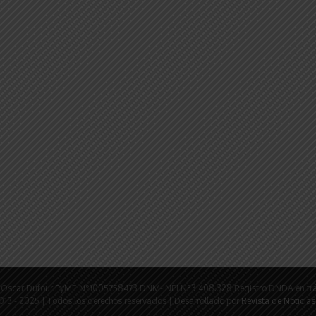
rio: Oscar Dufour PyME N°1005758473 DNM-INPI N°3.408.328 Registro DNDA en tr
tir
013 - 2025 | Todos los derechos reservados | Desarrollado por
Revista de Noticias