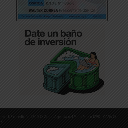
ámite N° de edición 4600 © Grupo Agencia del Plata Pasco 1290 - CABA ©
 X