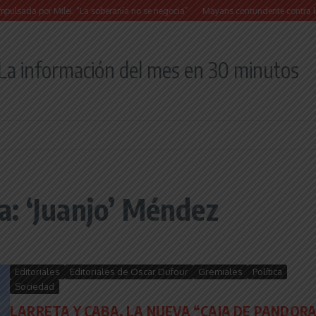
a por Milei: “La soberanía no se negocia”
Mayans contundente contra la reforma 
La información del mes en 30 minutos
: ‘Juanjo’ Méndez
Editoriales
Editoriales de Oscar Dufour
Gremiales
Política
Sociedad
LARRETA Y CABA, LA NUEVA “CAJA DE PANDORA”