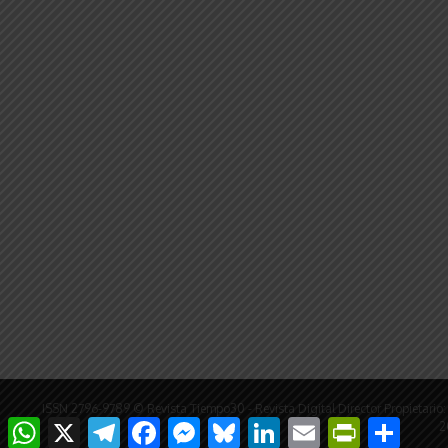
ISSN 2796-9789 © Revista Tiempo30 - Revista Digital Director Propieta
WhatsApp
X
Telegram
Facebook
Messenger
Bluesky
LinkedIn
Email
PrintFriendly
Compar
2