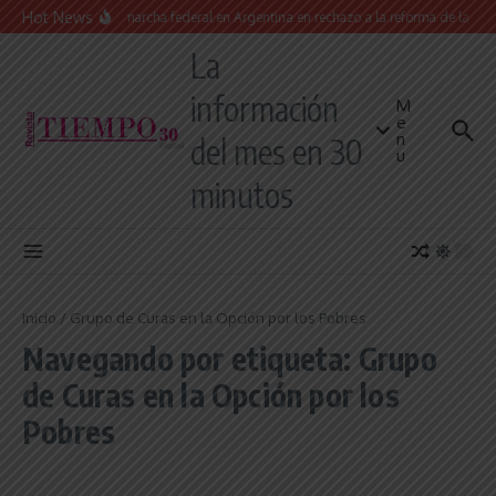
Saltar al contenido
Hot News
Masiva marcha federal en Argentina en rechazo a la reforma de la Ley de
La
información
M
e
n
del mes en 30
u
minutos
Inicio
/
Grupo de Curas en la Opción por los Pobres
Navegando por etiqueta: Grupo
de Curas en la Opción por los
Pobres