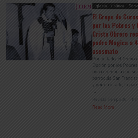
Iglesia
Política
Soci
El Grupo de Curas
por los Pobres y 
Cristo Obrero re
padre Mugica a 4
asesinato
Por un lado, el Grupo 
Opción por los Pobres
una ceremonia que se r
parroquia San Francisc
y por otro lado, la par
...
Revista Tiempo 30
11 
Read More