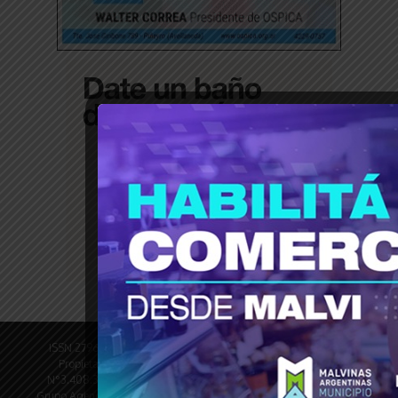
ISSN 2796-9789 © Revista Tiempo30 - Revista Digital Director
Propietario: Oscar Dufour PyME N°1005758473 DNM-INPI
N°3.408.328 Registro DNDA en trámite N° de edición 4600 ©
Grupo Agencia del Plata Pasco 1290 - CABA © 2013 - 2025 | Todos