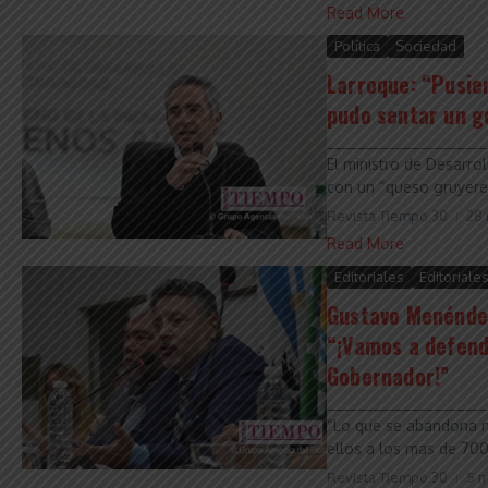
Read More
Política
Sociedad
Larroque: “Pusier
pudo sentar un g
_____________________
El ministro de Desarro
con un “queso gruyere”
Revista Tiempo 30
28 
Read More
Editoriales
Editoriale
Gustavo Menéndez
“¡Vamos a defend
Gobernador!”
_____________________
“Lo que se abandona n
ellos a los mas de 700 
Revista Tiempo 30
5 m