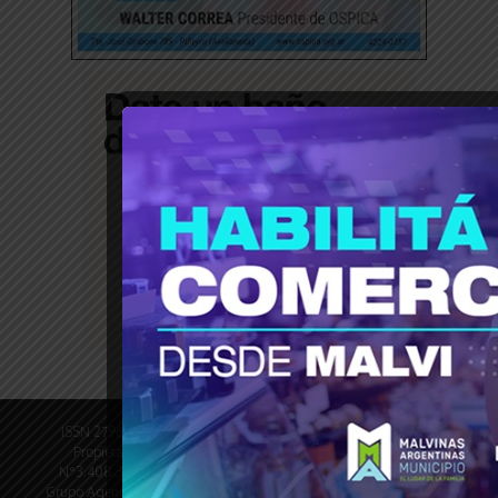
ISSN 2796-9789 © Revista Tiempo30 - Revista Digital Director
Propietario: Oscar Dufour PyME N°1005758473 DNM-INPI
N°3.408.328 Registro DNDA en trámite N° de edición 4600 ©
Grupo Agencia del Plata Pasco 1290 - CABA © 2013 - 2025 | Todos