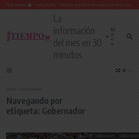
Saltar al contenido
Hot News
Juan Manuel Urtubey: “Acá hay que poner el cuerpo y el alma. La Argentin
La
información
M
e
n
del mes en 30
u
minutos
Inicio
/
Gobernador
Navegando por
etiqueta: Gobernador
Editoriales
Editoriale