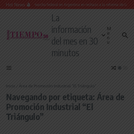
Saltar al contenido
Hot News
Masiva marcha federal en Argentina en rechazo a la reforma de la Ley 
La
información
M
e
n
del mes en 30
u
minutos
Inicio
/
Área de Promoción Industrial “El Triángulo”
Navegando por etiqueta: Área de
Promoción Industrial “El
Triángulo”