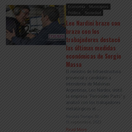
Economía
Municipios
Política
Sociedad
Leo Nardini brazo con
brazo con los
trabajadores destacó
las últimas medidas
económicas de Sergio
Massa
El ministro de Infraestructura
provincial y candidato a
intendente de Malvinas
Argentinas, Leo Nardini, visitó
la empresa “Ferrosider Parts” y
analizó con los trabajadores
metalúrgicos el ...
Revista Tiempo 30
15 septiembre, 2023
Read More