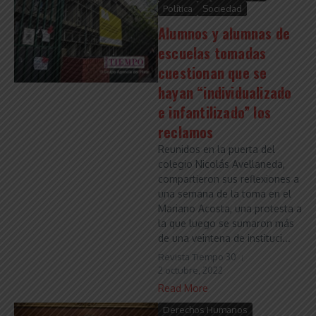
Política
Sociedad
Alumnos y alumnas de
escuelas tomadas
cuestionan que se
hayan “individualizado
e infantilizado” los
reclamos
Reunidos en la puerta del
colegio Nicolás Avellaneda,
compartieron sus reflexiones a
una semana de la toma en el
Mariano Acosta, una protesta a
la que luego se sumaron más
de una veintena de instituci...
Revista Tiempo 30
2 octubre, 2022
Read More
Derechos Humanos