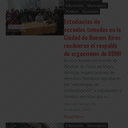
Educación
Municipios
Política
Sociedad
Estudiantes de
escuelas tomadas en la
Ciudad de Buenos Aires
recibieron el respaldo
de organismos de DDHH
En una reunión en la sede de
Abuelas de Plaza de Mayo,
distintas organizaciones de
derechos humanos repudiaron
las “estrategias de
criminalización” a estudiantes y
familias ejercidas por e...
Revista Tiempo 30
4 octubre, 2022
Read More
Educación
Municipios