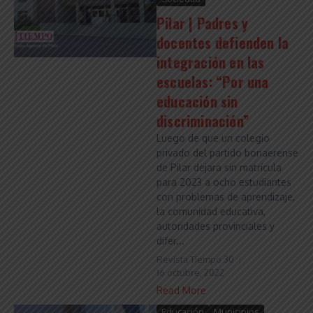
Pilar | Padres y
docentes defienden la
integración en las
escuelas: “Por una
educación sin
discriminación”
Luego de que un colegio
privado del partido bonaerense
de Pilar dejara sin matrícula
para 2023 a ocho estudiantes
con problemas de aprendizaje,
la comunidad educativa,
autoridades provinciales y
difer...
Revista Tiempo 30
16 octubre, 2022
Read More
Educación
Municipios