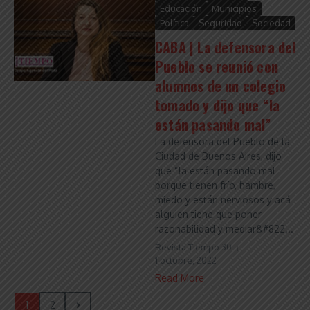
Educación
Municipios
Política
Seguridad
Sociedad
CABA | La defensora del
Pueblo se reunió con
alumnos de un colegio
tomado y dijo que “la
están pasando mal”
La defensora del Pueblo de la
Ciudad de Buenos Aires, dijo
que “la están pasando mal
porque tienen frío, hambre,
miedo y están nerviosos y acá
alguien tiene que poner
razonabilidad y mediar&#822...
Revista Tiempo 30
1 octubre, 2022
Read More
1
2