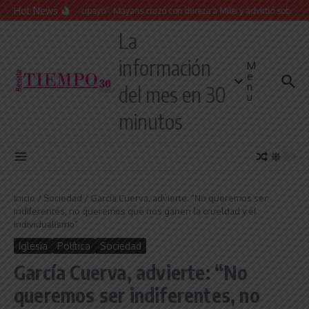
Saltar al contenido
Hot News
“Presidente cipayo”: Mayans cruzó con dureza a Milei y advirtió sobre un juicio
La
información
M
e
n
del mes en 30
u
minutos
Inicio
/
Sociedad
/
García Cuerva, advierte: “No queremos ser
indiferentes, no queremos que nos ganen la crueldad y el
individualismo”
Iglesia
Política
Sociedad
García Cuerva, advierte: “No
queremos ser indiferentes, no