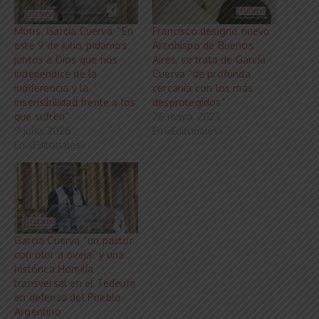
Mons. García Cuerva: “En
Francisco designó nuevo
este 9 de julio, pidamos
Arzobispo de Buenos
juntos a Dios que nos
Aires, se trata de García
independice de la
Cuerva “de profunda
indiferencia y la
cercanía con los más
insensibilidad frente a los
desprotegidos”
que sufren”
26 mayo, 2023
9 julio, 2026
En «Editoriales»
En «Editoriales»
García Cuerva “un pastor
con olor a oveja” y una
histórica Homilía
transversal en el Tedeum
en defensa del Pueblo
Argentino