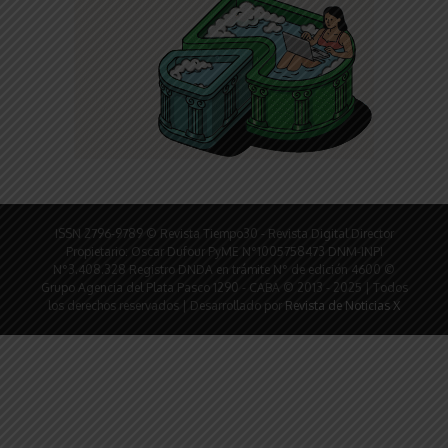
ISSN 2796-9789 © Revista Tiempo30 - Revista Digital Director
Propietario: Oscar Dufour PyME N°1005758473 DNM-INPI
N°3.408.328 Registro DNDA en trámite N° de edición 4600 ©
Grupo Agencia del Plata Pasco 1290 - CABA © 2013 - 2025 | Todos
los derechos reservados | Desarrollado por
Revista de Noticias X