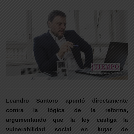
_____________________________________________________________
Leandro Santoro apuntó directamente
contra la lógica de la reforma,
argumentando que la ley castiga la
vulnerabilidad social en lugar de