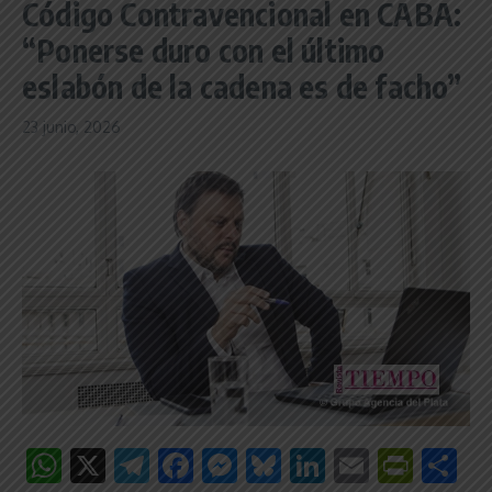
Código Contravencional en CABA:
“Ponerse duro con el último
eslabón de la cadena es de facho”
23 junio, 2026
WhatsApp
X
Telegram
Facebook
Messenger
Bluesky
LinkedIn
Email
Print
C