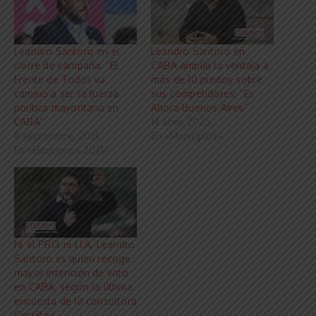
Leandro Santoro en el
Leandro Santoro en
cierre de campaña: “El
CABA amplía la ventaja a
Frente de Todos va
más de 10 puntos sobre
camino a ser la fuerza
sus competidores: “Es
política mayoritaria en
Ahora Buenos Aires”
CABA”
14 abril, 2025
8 septiembre, 2021
En «Municipios»
En «Elecciones 2021»
Ni el PRO, ni LLA, Leandro
Santoro es quien recoge
mayor intención de voto
en CABA, según la última
encuesta de la consultora
Circuitos