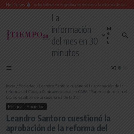
Saltar al contenido
Hot News
Masiva marcha federal en Argentina en rechazo a la reforma de la Ley de Ti
La
información
M
e
n
del mes en 30
u
minutos
Inicio
/
Sociedad
/
Leandro Santoro cuestionó la aprobación de la
reforma del Código Contravencional en CABA: “Ponerse duro con el
último eslabón de la cadena es de facho”
Política
Sociedad
Leandro Santoro cuestionó la
aprobación de la reforma del