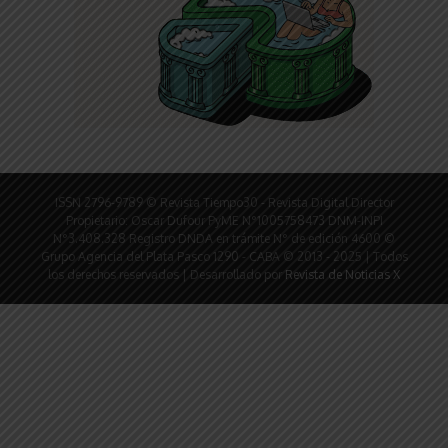
ISSN 2796-9789 © Revista Tiempo30 - Revista Digital Director
Propietario: Oscar Dufour PyME N°1005758473 DNM-INPI
N°3.408.328 Registro DNDA en trámite N° de edición 4600 ©
Grupo Agencia del Plata Pasco 1290 - CABA © 2013 - 2025 | Todos
los derechos reservados | Desarrollado por
Revista de Noticias X