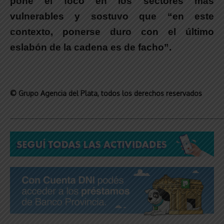
pone el foco en los sectores más
vulnerables
y sostuvo que “
en este
contexto, ponerse duro con el último
eslabón de la cadena es de facho”
.
© Grupo Agencia del Plata
, todos los derechos reservados
_____________________________________________________________