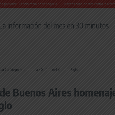
 “La soberanía no se negocia”
Mayans contundente contra la reforma a la Ley de 
La información del mes en 30 minutos
eará a Diego Maradona a 40 años del Gol del Siglo
a de Buenos Aires homena
glo