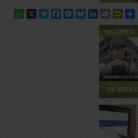
WhatsApp
X
Telegram
Facebook
Messenger
Bluesky
LinkedIn
Email
Pri