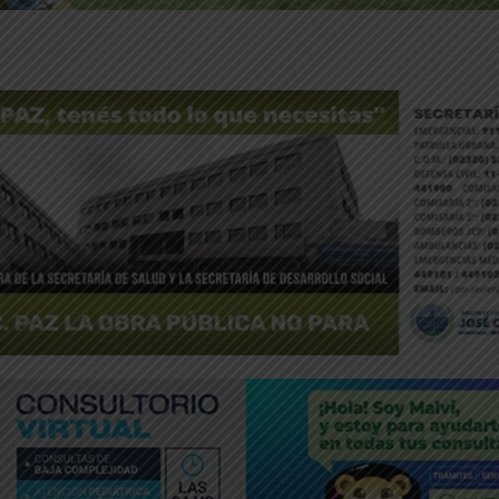
ntFriendly
Compartir