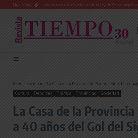
Saltar al contenido
Hot News
ral en Argentina en rechazo a la reforma de la Ley de Tierras impulsada por Milei:
Inicio
/
Sociedad
/
La Casa de la Provincia de Buenos Aires homenaj
Cultura
Deportes
Política
Provincias
Sociedad
La Casa de la Provinci
a 40 años del Gol del Si