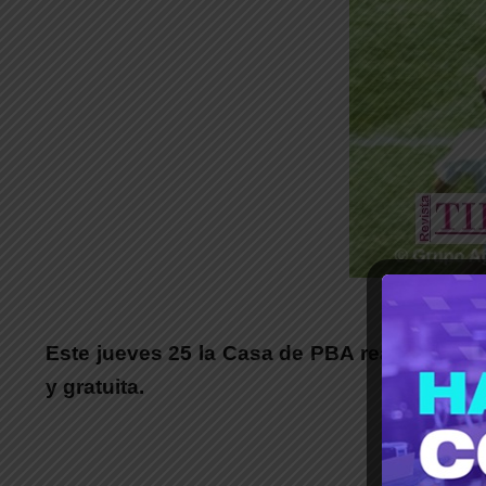
_
Este jueves 25 la Casa de PBA realizará la 
y gratuita.