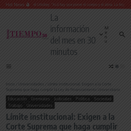
Saltar al contenido
Hot News
Juan Manuel Urtubey: “Acá hay que poner el cuerpo y el alma. La Argentina ti
La
información
M
e
n
del mes en 30
u
minutos
Inicio
/
Universidades
/
Límite institucional: Exigen a la Corte
Suprema que haga cumplir la Ley de Financiamiento Universitario
Educación
Gremiales
Judiciales
Política
Sociedad
Trabajo
Universidades
Límite institucional: Exigen a la
Corte Suprema que haga cumplir