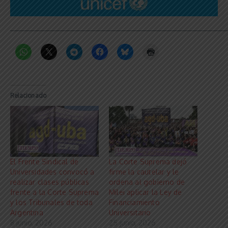
_____________________________________________________________
Relacionado
El Frente Sindical de
La Corte Suprema dejó
Universidades convocó a
firme la cautelar y le
realizar clases públicas
ordena al gobierno de
frente a la Corte Suprema
Milei aplicar la Ley de
y los Tribunales de toda
Financiamiento
Argentina
Universitario
8 junio, 2026
25 junio, 2026