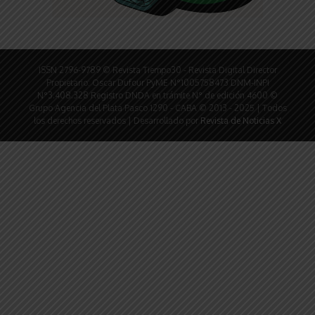
ISSN 2796-9789 © Revista Tiempo30 - Revista Digital Director
Propietario: Oscar Dufour PyME N°1005758473 DNM-INPI
N°3.408.328 Registro DNDA en trámite N° de edición 4600 ©
Grupo Agencia del Plata Pasco 1290 - CABA © 2013 - 2025 | Todos
los derechos reservados | Desarrollado por
Revista de Noticias X