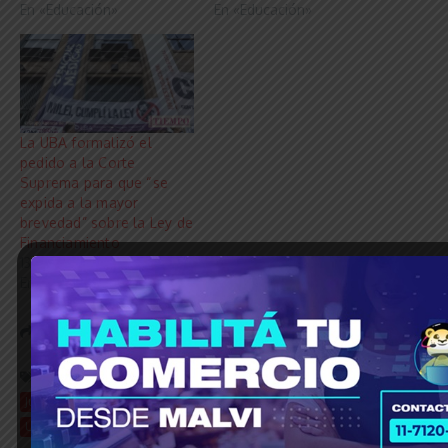
En «Educación»
En «Educación»
La UBA formalizó el
pedido a la Corte
Suprema para que “se
expida a la mayor
brevedad” sobre la Ley de
Financiamiento
13 mayo, 2026
En «Educación»
Share this Article
Etiquetado:
© Grupo Agencia del Plata
Corte Suprema
Justicia
Ley de financiamiento universitario
Límite Institucional
Universidades
Universidades Públicas