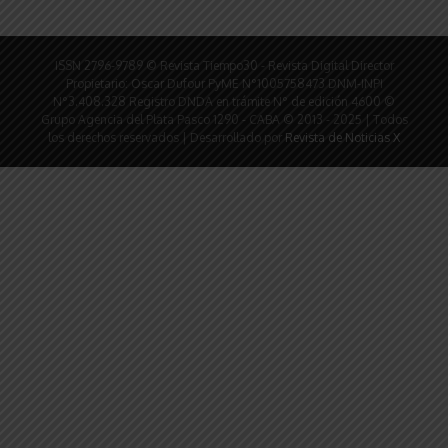
ISSN 2796-9789 © Revista Tiempo30 - Revista Digital Director
Propietario: Oscar Dufour PyME N°1005758473 DNM-INPI
N°3.408.328 Registro DNDA en trámite N° de edición 4600 ©
Grupo Agencia del Plata Pasco 1290 - CABA © 2013 - 2025 | Todos
los derechos reservados | Desarrollado por
Revista de Noticias X