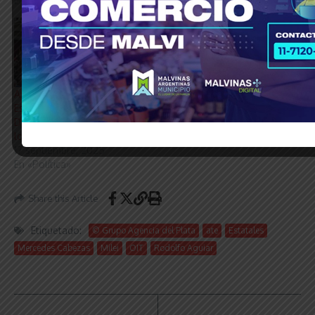
En «Política»
En «El Mundo»
Así finalizó la Sesión
Especial en la Cámara de
Diputados tras rechazar
los vetos de Milei
17 septiembre, 2025
En «Política»
Share this Article
Etiquetado:
© Grupo Agencia del Plata
ate
Estatales
Mercedes Cabezas
Milei
OIT
Rodolfo Aguiar