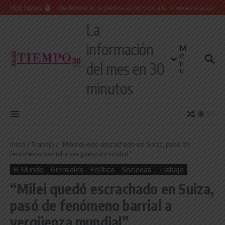
Saltar al contenido
Hot News
Masiva marcha federal en Argentina en rechazo a la reforma de la Ley de Tie
La
información
M
e
n
del mes en 30
u
minutos
Inicio
/
Trabajo
/
“Milei quedó escrachado en Suiza, pasó de
fenómeno barrial a vergüenza mundial”
El Mundo
Gremiales
Política
Sociedad
Trabajo
“Milei quedó escrachado en Suiza,
pasó de fenómeno barrial a
vergüenza mundial”