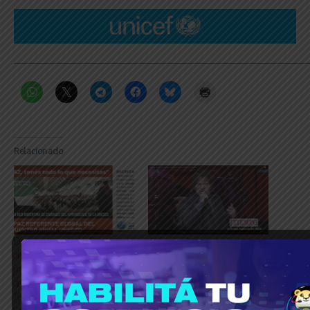
_____________________________________________________________
Relacionado
Diputados de UxP exigen
Así vio el mundo las
al gobierno de Milei que
críticas al “show de rock”
informe sobre el envío de
de Milei en plena crisis
aviones militares a Bolivia
Argentina
18 mayo, 2026
8 octubre, 2025