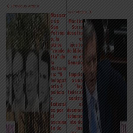
Previous Article
Next Article
Masacr
e de
Martín
San
Soria
Patrici
desafía
o, la
el
atroz
ajuste
“vende
de Milei
tta” de
en el
la
Senado
dictadu
:
ra: “A
Impuls
indagat
a una
oria 4
“ley
policía
federal
s
contra
federal
el
es por
desman
el
telamie
asesina
nto de
to de
las