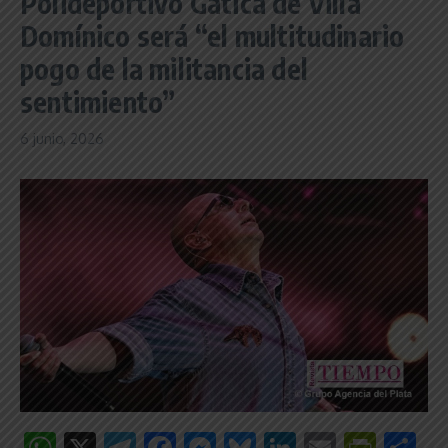
Polideportivo Gatica de Villa
Domínico será “el multitudinario
pogo de la militancia del
sentimiento”
6 junio, 2026
WhatsApp
X
Telegram
Facebook
Messenger
Bluesky
LinkedIn
Email
Print
C