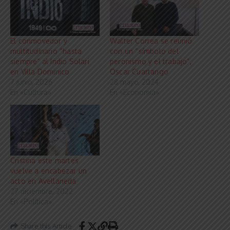
El conmovedor y
Walter Correa se reunió
multitudinario “hasta
con un “símbolo del
siempre” al Indio Solari
peronismo y el trabajo”,
en Villa Dominico
Oscar Cuartango
7 junio, 2026
28 mayo, 2024
En «Cultura»
En «Economía»
Cristina este martes
vuelve a encabezar un
acto en Avellaneda
27 diciembre, 2022
En «Política»
Share this Article