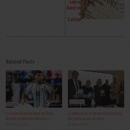
sobre
Améric
a
Latina
Related Posts
La Universidad Nacional del Delta
La Editorial de la Universidad Nacional
declaró al futbolista Nicolás O ...
del Oeste marca un hito j ...
24 julio, 2026
16 julio, 2026