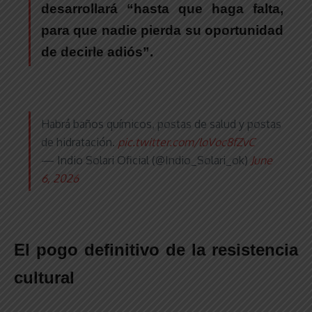
desarrollará “hasta que haga falta,
para que nadie pierda su oportunidad
de decirle adiós”.
.
Habrá baños químicos, postas de salud y postas
de hidratación.
pic.twitter.com/loVoc8fZvC
— Indio Solari Oficial (@Indio_Solari_ok)
June
6, 2026
.
El pogo definitivo de la resistencia
cultural