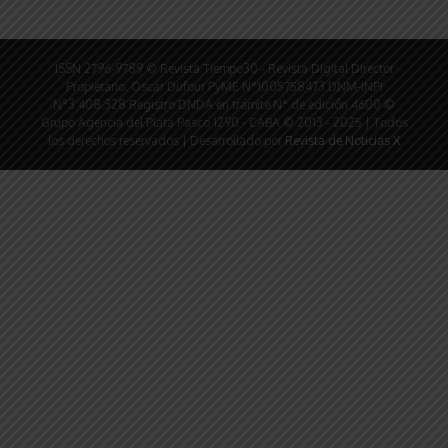
ISSN 2796-9789 © Revista Tiempo30 - Revista Digital Director
Propietario: Oscar Dufour PyME N°1005758473 DNM-INPI
N°3.408.328 Registro DNDA en trámite N° de edición 4600 ©
Grupo Agencia del Plata Pasco 1290 - CABA © 2013 - 2025 | Todos
los derechos reservados | Desarrollado por
Revista de Noticias X