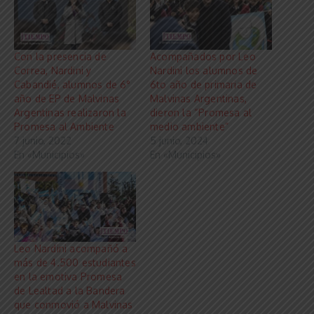
Con la presencia de
Acompañados por Leo
Correa, Nardini y
Nardini los alumnos de
Cabandié, alumnos de 6°
6to año de primaria de
año de EP de Malvinas
Malvinas Argentinas,
Argentinas realizaron la
dieron la “Promesa al
Promesa al Ambiente
medio ambiente”
7 junio, 2022
5 junio, 2024
En «Municipios»
En «Municipios»
Leo Nardini acompañó a
más de 4.500 estudiantes
en la emotiva Promesa
de Lealtad a la Bandera
que conmovió a Malvinas