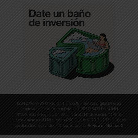
ISSN 2796-9789 © Revista Tiempo30 - Revista Digital Director
Propietario: Oscar Dufour PyME N°1005758473 DNM-INPI
N°3.408.328 Registro DNDA en trámite N° de edición 4600 ©
Grupo Agencia del Plata Pasco 1290 - CABA © 2013 - 2025 | Todos
los derechos reservados | Desarrollado por
Revista de Noticias X