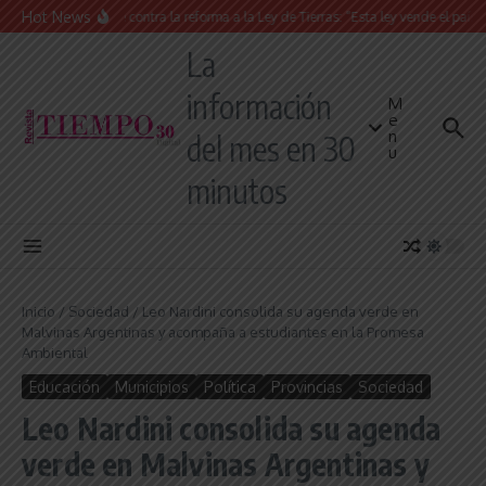
Saltar al contenido
Hot News
ns contundente contra la reforma a la Ley de Tierras: “Esta ley vende el país”
L
La
información
M
e
n
del mes en 30
u
minutos
Inicio
/
Sociedad
/
Leo Nardini consolida su agenda verde en
Malvinas Argentinas y acompaña a estudiantes en la Promesa
Ambiental
Educación
Municipios
Política
Provincias
Sociedad
Leo Nardini consolida su agenda
verde en Malvinas Argentinas y