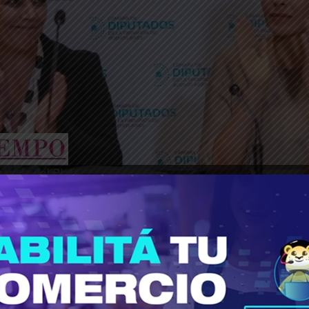
________________________________________________________________
que las violencias contra mujeres y adolescente
s veces se reproducen, amplifican y profundizan