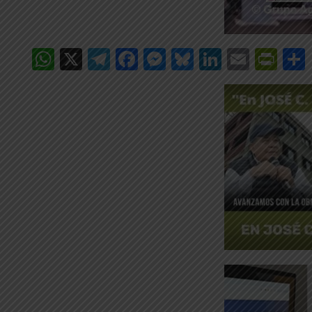
WhatsApp
X
Telegram
Facebook
Messenger
Bluesky
LinkedIn
Email
Pri