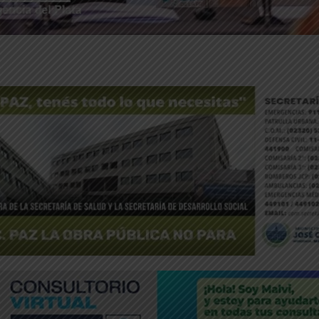
ntFriendly
Compartir