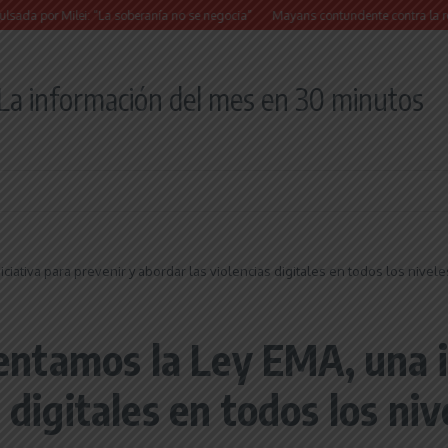
r Milei: “La soberanía no se negocia”
Mayans contundente contra la reforma a la
La información del mes en 30 minutos
iativa para prevenir y abordar las violencias digitales en todos los nive
tamos la Ley EMA, una in
 digitales en todos los ni