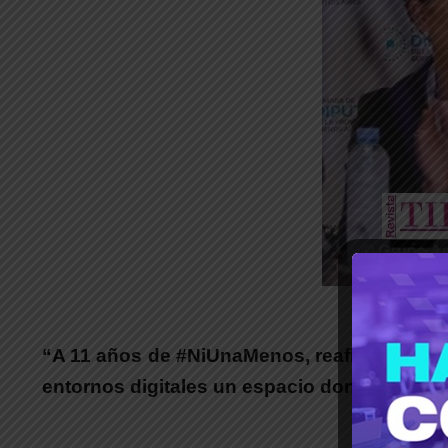
_
“
A 11 años de
#NiUnaMenos
, reafirmamos 
entornos digitales un espacio donde mucha