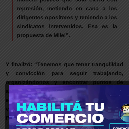
represión, metiendo en cana a los
dirigentes opositores y teniendo a los
sindicatos intervenidos. Esa es la
propuesta de Milei”.
Y finalizó: “
Tenemos que tener tranquilidad
y convicción para seguir trabajando,
organizándonos y encontrar puntos de
acuerdo. Tenemos que pensar que cada día
es un día menos para que el peronismo
vuelva a conducir los destinos de esta
Patria”.