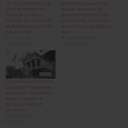
“Es ley la prohibición de
presentó un proyecto de
corte de servicios en
ley para garantizar el
hospitales, clubes y
suministro eléctrico a los
escuelas de la provincia
sectores más vulnerables
de Buenos Aires aún con
en la Provincia de Buenos
mora o aviso”
Aires
2 octubre, 2025
12 septiembre, 2024
En «Municipios»
En «Economía»
Tignanelli presentó en la
Legislatura Bonaerense
un proyecto de ley para
limitar la compra de
tierras por parte de
extranjeros
30 julio, 2026
En «Política»