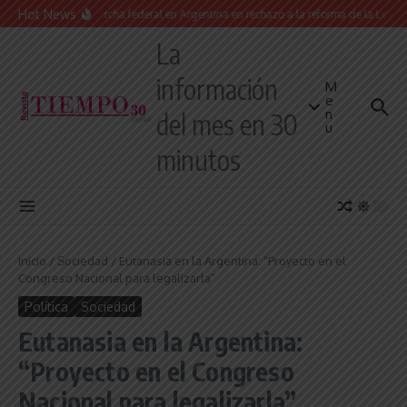
Saltar al contenido
Hot News
Masiva marcha federal en Argentina en rechazo a la reforma de la Ley de Tie
La
información
M
e
n
del mes en 30
u
minutos
Inicio
/
Sociedad
/
Eutanasia en la Argentina: “Proyecto en el
Congreso Nacional para legalizarla”
Política
Sociedad
Eutanasia en la Argentina:
“Proyecto en el Congreso
Nacional para legalizarla”