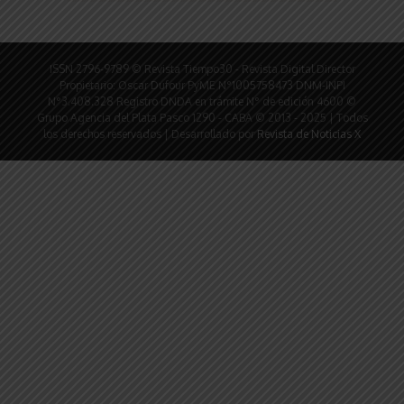
ISSN 2796-9789 © Revista Tiempo30 - Revista Digital Director
Propietario: Oscar Dufour PyME N°1005758473 DNM-INPI
N°3.408.328 Registro DNDA en trámite N° de edición 4600 ©
Grupo Agencia del Plata Pasco 1290 - CABA © 2013 - 2025 | Todos
los derechos reservados | Desarrollado por
Revista de Noticias X