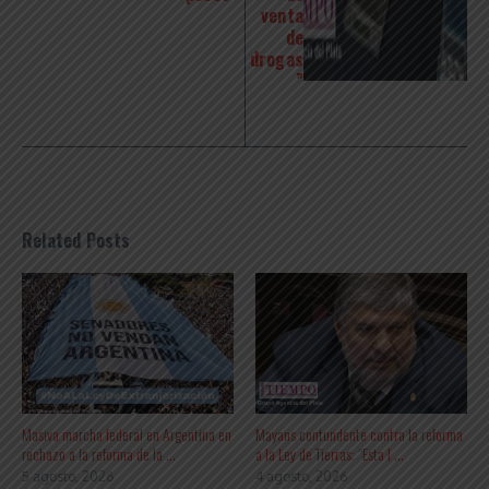
venta
de
drogas
”
Related Posts
Masiva marcha federal en Argentina en
Mayans contundente contra la reforma
rechazo a la reforma de la ...
a la Ley de Tierras: “Esta l ...
5 agosto, 2026
4 agosto, 2026