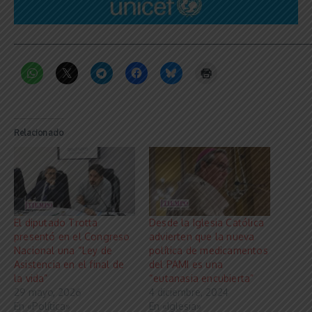
_____________________________________________________________
Relacionado
El diputado Trotta
Desde la Iglesia Católica
presentó en el Congreso
advierten que la nueva
Nacional una “Ley de
política de medicamentos
Asistencia en el final de
del PAMI es una
la vida”
“eutanasia encubierta”
29 mayo, 2026
4 diciembre, 2024
En «Política»
En «Iglesia»