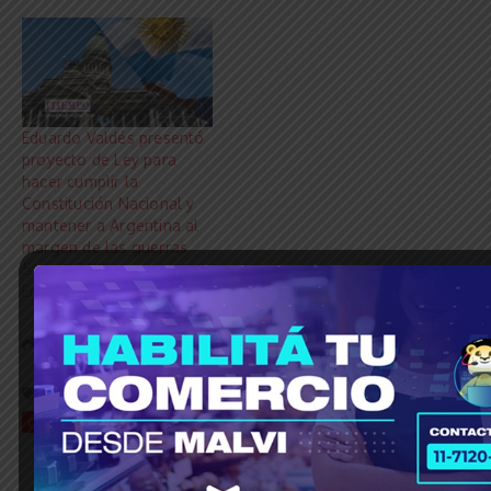
Eduardo Valdés presentó
proyecto de Ley para
hacer cumplir la
Constitución Nacional y
mantener a Argentina al
margen de las guerras
5 abril, 2026
En «El Mundo»
Share this Article
Etiquetado:
© Grupo Agencia del Plata
argentina
congreso nacional
Esteban Paulón
Eutanasia
Proyecto de Ley