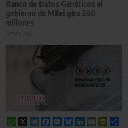
Banco de Datos Genéticos el
gobierno de Milei gira 590
millones
23 mayo, 2026
WhatsApp
X
Telegram
Facebook
Messenger
Bluesky
LinkedIn
Email
Print
C