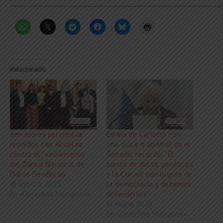
_____________________________________________________________
Relacionado
Senadores peronistas
Estela de Carlotto con
reunidos con Abuelas
una clase magistral en el
contra el “vaciamiento”
Senado, recordó: “El
del Banco Nacional de
banco de datos genéticos
Datos Genéticos
y la Conadi son logros de
18 agosto, 2025
la democracia y debemos
En «Derechos Humanos»
defenderlos”
16 mayo, 2024
En «Derechos Humanos»