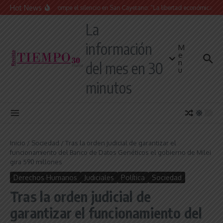
Saltar al contenido
Hot News
La Iglesia rompe el silencio en San Cayetano: “La libertad económica no pue
La
información
M
e
n
del mes en 30
u
minutos
Inicio
/
Sociedad
/
Tras la orden judicial de garantizar el
funcionamiento del Banco de Datos Genéticos el gobierno de Milei
gira 590 millones
Derechos Humanos
Judiciales
Política
Sociedad
Tras la orden judicial de
garantizar el funcionamiento del