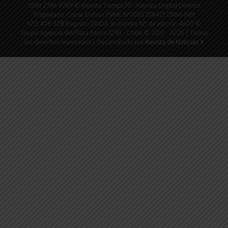
ISSN 2796-9789 © Revista Tiempo30 - Revista Digital Director
Propietario: Oscar Dufour PyME N°1005758473 DNM-INPI
N°3.408.328 Registro DNDA en trámite N° de edición 4600 ©
Grupo Agencia del Plata Pasco 1290 - CABA © 2013 - 2025 | Todos
los derechos reservados | Desarrollado por
Revista de Noticias X