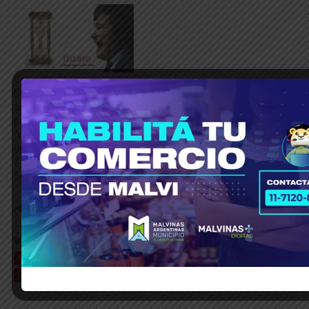
Catarata de votos contra
Milei en Diputados tras
aprobarse la “emergencia
pediátrica” y el
“presupuesto
universitario”
7 agosto, 2025
En «Política»
Share this Article
Etiquetado:
© Grupo Agencia del Plata
Banco de datos genéticos
Desaparecidos
Dictadura
HIJOS
Justicia
Milei
Ramos Padilla